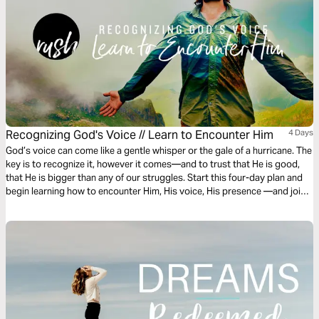
Recognizing God's Voice // Learn to Encounter Him
4 Days
God’s voice can come like a gentle whisper or the gale of a hurricane. The
key is to recognize it, however it comes—and to trust that He is good,
that He is bigger than any of our struggles. Start this four-day plan and
begin learning how to encounter Him, His voice, His presence —and join
the many men and women experiencing Rush | Holy Spirit in Modern Life.