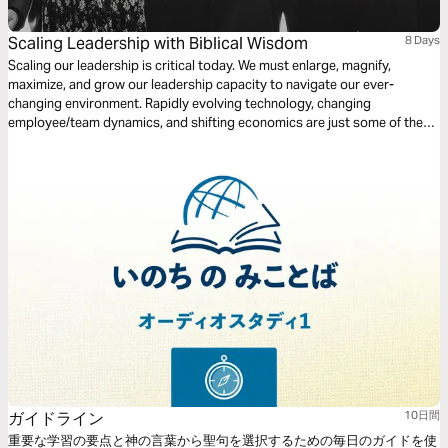
Scaling Leadership with Biblical Wisdom
8 Days
Scaling our leadership is critical today. We must enlarge, magnify,
maximize, and grow our leadership capacity to navigate our ever-
changing environment. Rapidly evolving technology, changing
employee/team dynamics, and shifting economics are just some of the
issues we encounter. But don't think scaling our leadership is just for the
workplace. We must scale our leadership at home and in our
relationships. Dive in today to gain practical, relevant leadership insight.
ガイドライン
10日間
重要な学習の要点と神の言葉から聖句を選択するための毎日のガイドを使