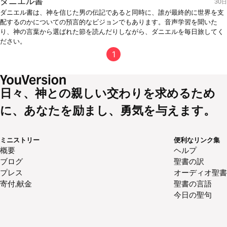
ダニエル書
30日
ダニエル書は、神を信じた男の伝記であると同時に、誰が最終的に世界を支
配するのかについての預言的なビジョンでもあります。音声学習を聞いた
り、神の言葉から選ばれた節を読んだりしながら、ダニエルを毎日旅してく
ださい。
1
日々、神との親しい交わりを求めるため
に、あなたを励まし、勇気を与えます。
ミニストリー
便利なリンク集
概要
ヘルプ
ブログ
聖書の訳
プレス
オーディオ聖書
寄付,献金
聖書の言語
今日の聖句