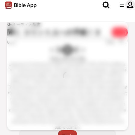
オーディオ聖書
聞く
コリント人への手紙Ⅰ 2
シェア
1x
0:00
0:00
リビングバイブル
Japanese Contemporary Bible Copyright© 1978, 2016 by Biblica,
Inc.® Used by permission. All rights reserved worldwide. Japanese
Contemporary Bible, Audio Edition Audio Copyright ℗ 2016 by
Biblica, Inc.® Used by permission. All rights reserved worldwide.
These Scriptures are copyrighted and have been made available on
the internet for your personal use only. Any other use including, but
not limited to, copying or reposting on the internet is prohibited.
These Scriptures may not be altered or modified in any form and
must remain in their original context. These Scriptures may not be
sold or otherwise offered for sale. These Scriptures are not
shareware and may not be duplicated. These scriptures are not
public domain.