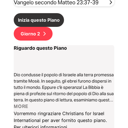
Vangelo secondo Matteo 23:37-39
Inizia questo Piano
Giorno
2
Riguardo questo Piano
Dio condusse il popolo di Israele alla terra promessa
tramite Mosè. In seguito, gli ebrei furono dispersi in
tutto il mondo. Eppure c'è speranza! La Bibbia è
piena di profezie sul ritorno del popolo di Dio alla sua
terra. In questo piano di lettura, esaminiamo queste
profezie e ci concentriamo sul loro adempimento,
MORE
ovvero, il ritorno degli ebrei nella terra promessa.
Vorremmo ringraziare Christians for Israel
International per aver fornito questo piano.
Per ulteriori informazioni,