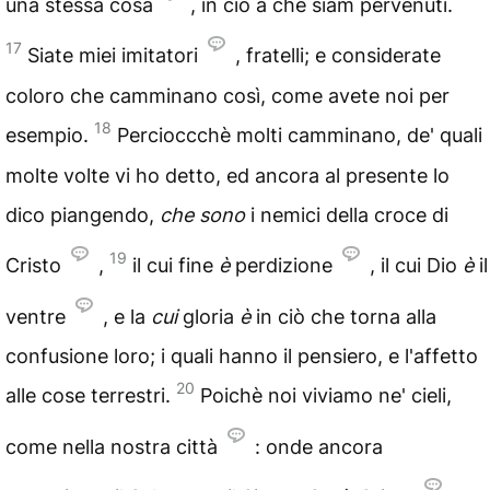
una stessa cosa
, in ciò a che siam pervenuti.
17
Siate miei imitatori
, fratelli; e considerate
coloro che camminano così, come avete noi per
18
esempio.
Percioccchè molti camminano, de' quali
molte volte vi ho detto, ed ancora al presente lo
dico piangendo,
che sono
i nemici della croce di
19
Cristo
,
il cui fine
è
perdizione
, il cui Dio
è
il
ventre
, e la
cui
gloria
è
in ciò che torna alla
confusione loro; i quali hanno il pensiero, e l'affetto
20
alle cose terrestri.
Poichè noi viviamo ne' cieli,
come nella nostra città
: onde ancora