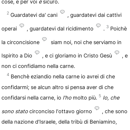
cose, e per voi
è
sicuro.
2
Guardatevi da' cani
, guardatevi dai cattivi
3
operai
, guardatevi dal ricidimento
.
Poichè
la circoncisione
siam noi, noi che serviamo in
Ispirito a Dio
, e ci gloriamo in Cristo Gesù
, e
non ci confidiamo nella carne.
4
Benchè eziandio nella carne io avrei di che
confidarmi; se alcun altro si pensa aver di che
5
confidarsi nella carne, io
l'ho
molto più.
Io, che
sono stato
circonciso l'ottavo giorno
, che sono
della nazione d'Israele, della tribù di Beniamino,