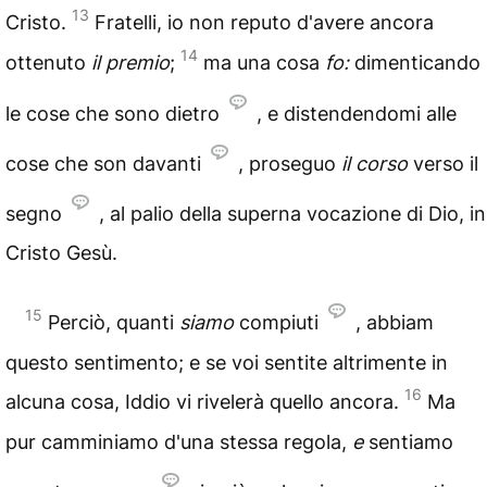
13
Cristo.
Fratelli, io non reputo d'avere ancora
14
ottenuto
il premio
;
ma una cosa
fo:
dimenticando
le cose che sono dietro
, e distendendomi alle
cose che son davanti
, proseguo
il corso
verso il
segno
, al palio della superna vocazione di Dio, in
Cristo Gesù.
15
Perciò, quanti
siamo
compiuti
, abbiam
questo sentimento; e se voi sentite altrimente in
16
alcuna cosa, Iddio vi rivelerà quello ancora.
Ma
pur camminiamo d'una stessa regola,
e
sentiamo