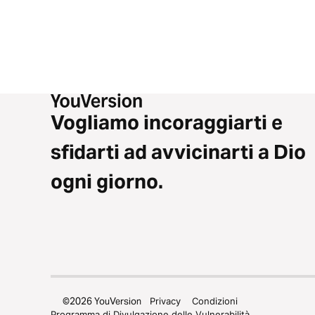
Vogliamo incoraggiarti e
sfidarti ad avvicinarti a Dio
ogni giorno.
©
2026
YouVersion
Privacy
Condizioni
Programma di Divulgazione delle Vulnerabilità