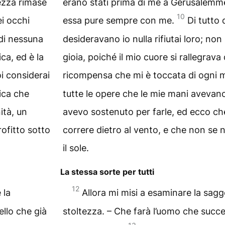
ezza rimase
erano stati prima di me a Gerusalemm
10
ei occhi
essa pure sempre con me.
Di tutto 
 di nessuna
desideravano io nulla rifiutai loro; non
ica, ed è la
gioia, poiché il mio cuore si rallegrava 
i considerai
ricompensa che mi è toccata di ogni m
tica che
tutte le opere che le mie mani avevano 
ità, un
avevo sostenuto per farle, ed ecco che
rofitto sotto
correre dietro al vento, e che non se n
il sole.
La stessa sorte per tutti
12
 la
Allora mi misi a esaminare la saggez
ello che già
stoltezza. – Che farà l’uomo che succe