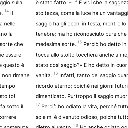
13
ggio sulla
è stato fatto. –
E vidi che la saggez
14
e.
Il
stoltezza, come la luce ha un vantaggi
a nelle
saggio ha gli occhi in testa, mentre lo
nno la
tenebre; ma ho riconosciuto pure che 
15
 sorte che
medesima sorte.
Perciò ho detto in
ue essere
tocca allo stolto toccherà anche a m
e questo è
stato così saggio?» E ho detto in cuo
16
to non rimane
vanità.
Infatti, tanto del saggio qua
a tempo
ricordo eterno; poiché nei giorni futur
stolto!
dimenticato. Purtroppo il saggio muore,
17
fa sotto il
Perciò ho odiato la vita, perché tutto
correre
sole mi è divenuto odioso, poiché tutt
18
ho sostenuta
dietro al vento.
Ho anche odiato ogn