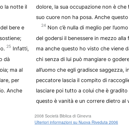
 la notte il
dolore, la sua occupazione non è che fa
suo cuore non ha posa. Anche questo 
24
 del bere e
Non c’è nulla di meglio per l’uomo
 sostiene;
del godersi il benessere in mezzo alla 
25
io.
Infatti,
ma anche questo ho visto che viene d
o dà
chi senza di lui può mangiare o goder
oia; ma al
all’uomo che egli gradisce saggezza, in
lare, per
peccatore lascia il compito di raccogli
Dio. Anche
lasciare poi tutto a colui che è gradito
questo è vanità e un correre dietro al 
2008 Società Biblica di Ginevra
Ulteriori informazioni su Nuova Riveduta 2006