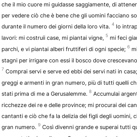
che il mio cuore mi guidasse saggiamente, di attenermi
per vedere ciò che è bene che gli uomini facciano sott
4
durante il numero dei giorni della loro vita.
Io intra
5
lavori: mi costruii case, mi piantai vigne,
mi feci gia
6
parchi, e vi piantai alberi fruttiferi di ogni specie;
mi
stagni per irrigare con essi il bosco dove crescevano 
7
Comprai servi e serve ed ebbi dei servi nati in casa
greggi e armenti in gran numero, più di tutti quelli c
8
stati prima di me a Gerusalemme.
Accumulai argent
ricchezze dei re e delle province; mi procurai dei can
cantanti e ciò che fa la delizia dei figli degli uomini,
9
gran numero.
Così divenni grande e superai tutti qu