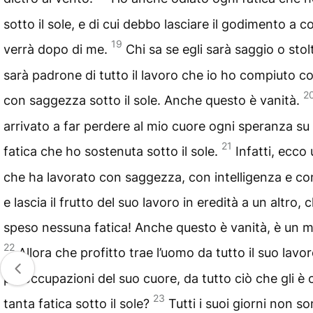
sotto il sole, e di cui debbo lasciare il godimento a c
19
verrà dopo di me.
Chi sa se egli sarà saggio o sto
sarà padrone di tutto il lavoro che io ho compiuto co
2
con saggezza sotto il sole. Anche questo è vanità.
arrivato a far perdere al mio cuore ogni speranza su 
21
fatica che ho sostenuta sotto il sole.
Infatti, ecc
che ha lavorato con saggezza, con intelligenza e co
e lascia il frutto del suo lavoro in eredità a un altro,
speso nessuna fatica! Anche questo è vanità, è un m
22
Allora che profitto trae l’uomo da tutto il suo lavor
preoccupazioni del suo cuore, da tutto ciò che gli è 
23
tanta fatica sotto il sole?
Tutti i suoi giorni non s