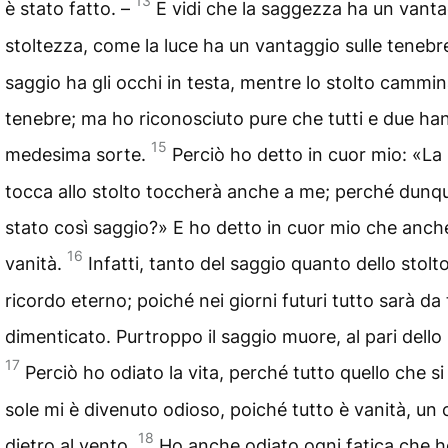
13
è stato fatto. –
E vidi che la saggezza ha un vanta
stoltezza, come la luce ha un vantaggio sulle tenebr
saggio ha gli occhi in testa, mentre lo stolto cammin
tenebre; ma ho riconosciuto pure che tutti e due ha
15
medesima sorte.
Perciò ho detto in cuor mio: «La
tocca allo stolto toccherà anche a me; perché dunq
stato così saggio?» E ho detto in cuor mio che anch
16
vanità.
Infatti, tanto del saggio quanto dello stol
ricordo eterno; poiché nei giorni futuri tutto sarà d
dimenticato. Purtroppo il saggio muore, al pari dello 
17
Perciò ho odiato la vita, perché tutto quello che si 
sole mi è divenuto odioso, poiché tutto è vanità, un 
18
dietro al vento.
Ho anche odiato ogni fatica che 