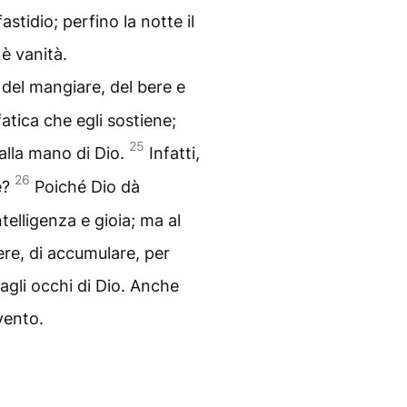
stidio; perfino la notte il
è vanità.
 del mangiare, del bere e
fatica che egli sostiene;
25
alla mano di Dio.
Infatti,
26
e?
Poiché Dio dà
telligenza e gioia; ma al
ere, di accumulare, per
 agli occhi di Dio. Anche
vento.