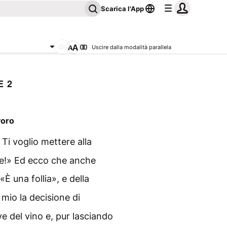
Scarica l'App
Uscire dalla modalità parallela
E 2
voro
Ti voglio mettere alla
ere!» Ed ecco che anche
«È una follia», e della
 mio la decisione di
e del vino e, pur lasciando