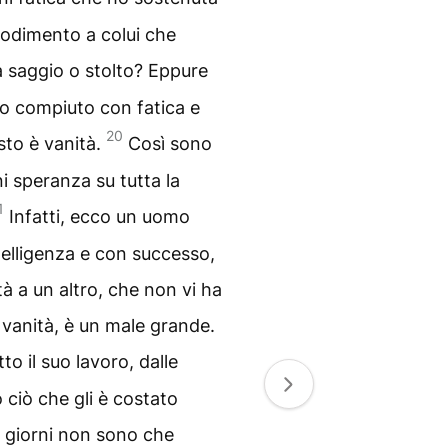
l godimento a colui che
rà saggio o stolto? Eppure
 ho compiuto con fatica e
20
sto è vanità.
Così sono
i speranza su tutta la
1
Infatti, ecco un uomo
elligenza e con successo,
ità a un altro, che non vi ha
vanità, è un male grande.
to il suo lavoro, dalle
 ciò che gli è costato
oi giorni non sono che