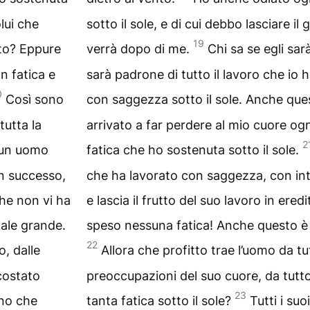
olui che
sotto il sole, e di cui debbo lasciare i
19
lto? Eppure
verrà dopo di me.
Chi sa se egli sa
n fatica e
sarà padrone di tutto il lavoro che io
0
Così sono
con saggezza sotto il sole. Anche que
tutta la
arrivato a far perdere al mio cuore ogn
2
o un uomo
fatica che ho sostenuta sotto il sole.
n successo,
che ha lavorato con saggezza, con int
 che non vi ha
e lascia il frutto del suo lavoro in ered
ale grande.
speso nessuna fatica! Anche questo è 
22
o, dalle
Allora che profitto trae l’uomo da tut
costato
preoccupazioni del suo cuore, da tutto
23
ono che
tanta fatica sotto il sole?
Tutti i su