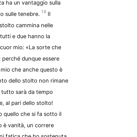
za ha un vantaggio sulla
14
o sulle tenebre.
Il
 stolto cammina nelle
tutti e due hanno la
 cuor mio: «La sorte che
e; perché dunque essere
r mio che anche questo è
nto dello stolto non rimane
i tutto sarà da tempo
 al pari dello stolto!
 quello che si fa sotto il
o è vanità, un correre
i fatica che ho sostenuta