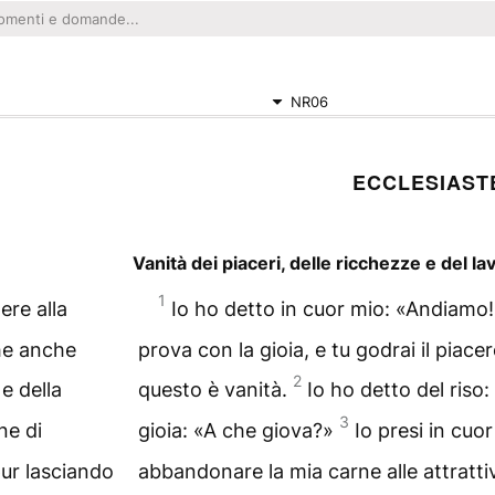
NR06
ECCLESIAST
Vanità dei piaceri, delle ricchezze e del la
1
ere alla
Io ho detto in cuor mio: «Andiamo! 
che anche
prova con la gioia, e tu godrai il piac
2
 e della
questo è vanità.
Io ho detto del riso: 
3
ne di
gioia: «A che giova?»
Io presi in cuor
pur lasciando
abbandonare la mia carne alle attrattiv