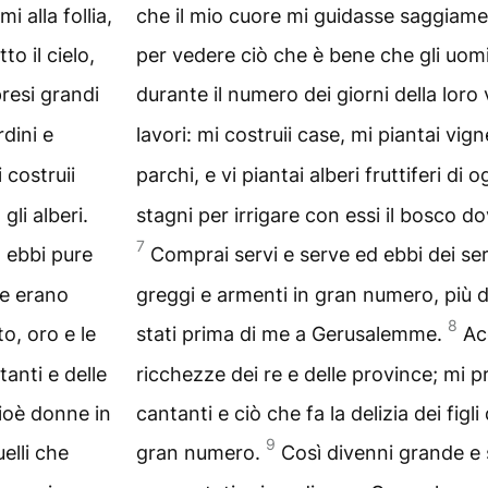
 alla follia,
che il mio cuore mi guidasse saggiament
o il cielo,
per vedere ciò che è bene che gli uomin
presi grandi
durante il numero dei giorni della loro 
rdini e
lavori: mi costruii case, mi piantai vig
 costruii
parchi, e vi piantai alberi fruttiferi di 
gli alberi.
stagni per irrigare con essi il bosco do
7
; ebbi pure
Comprai servi e serve ed ebbi dei ser
he erano
greggi e armenti in gran numero, più di
8
o, oro e le
stati prima di me a Gerusalemme.
Ac
tanti e delle
ricchezze dei re e delle province; mi pr
 cioè donne in
cantanti e ciò che fa la delizia dei figl
9
elli che
gran numero.
Così divenni grande e s