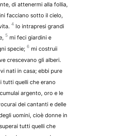
e, di attenermi alla follia,
i facciano sotto il cielo,
4
vita.
Io intrapresi grandi
5
ne,
mi feci giardini e
6
ogni specie;
mi costruii
ve crescevano gli alberi.
vi nati in casa; ebbi pure
 tutti quelli che erano
cumulai argento, oro e le
ocurai dei cantanti e delle
i degli uomini, cioè donne in
uperai tutti quelli che