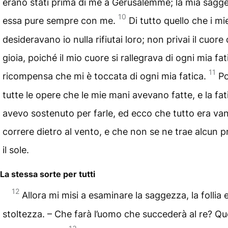
erano stati prima di me a Gerusalemme; la mia sagg
10
essa pure sempre con me.
Di tutto quello che i mi
desideravano io nulla rifiutai loro; non privai il cuore
gioia, poiché il mio cuore si rallegrava di ogni mia fat
11
ricompensa che mi è toccata di ogni mia fatica.
Po
tutte le opere che le mie mani avevano fatte, e la fa
avevo sostenuto per farle, ed ecco che tutto era van
correre dietro al vento, e che non se ne trae alcun p
il sole.
La stessa sorte per tutti
12
Allora mi misi a esaminare la saggezza, la follia e
stoltezza. – Che farà l’uomo che succederà al re? Qu