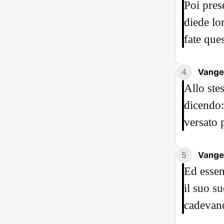
Poi pres
diede lo
fate que
4
Vange
Allo ste
dicendo:
versato 
5
Vange
Ed essen
il suo s
cadevano