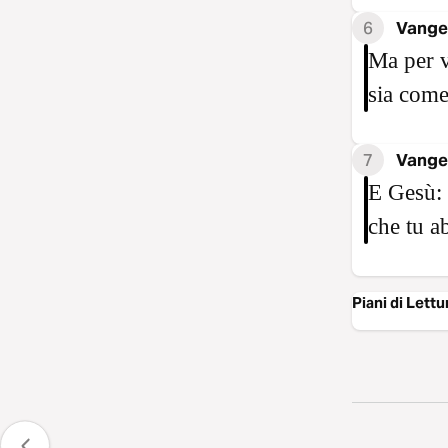
6
Vange
Ma per v
sia come
7
Vange
E Gesù: 
che tu a
Piani di Lett