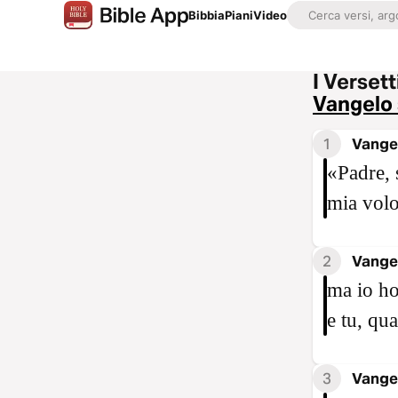
Bibbia
Piani
Video
I Versett
Vangelo
1
Vange
«Padre, 
mia volon
2
Vange
ma io ho
e tu, qua
3
Vange