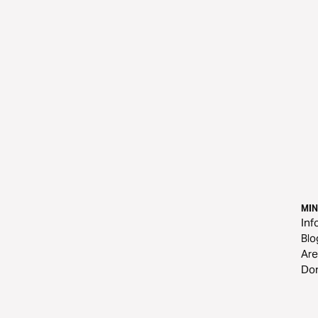
MI
Inf
Blo
Are
Do