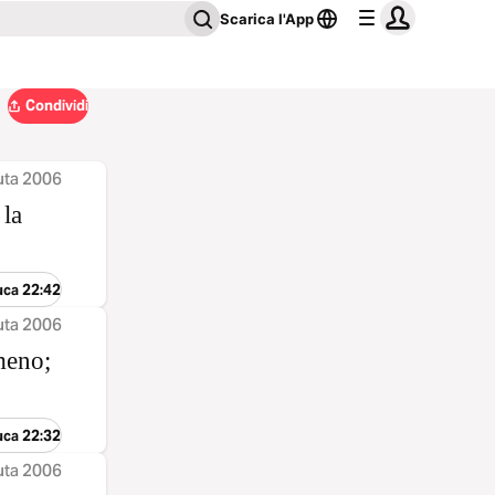
Scarica l'App
Condividi
uta 2006
 la
uca 22:42
uta 2006
meno;
uca 22:32
uta 2006