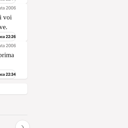
uta 2006
i voi
ve.
uca 22:26
uta 2006
 prima
uca 22:34