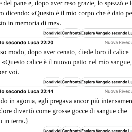
e del pane e, dopo aver reso grazie, lo spezzò e 
ro dicendo: «Questo è il mio corpo che è dato pe
sto in memoria di me».
Condividi
Confronta
Esplora Vangelo secondo L
lo secondo Luca 22:20
Nuova Rived
sso modo, dopo aver cenato, diede loro il calice
 «Questo calice è il nuovo patto nel mio sangue,
per voi.
Condividi
Confronta
Esplora Vangelo secondo L
lo secondo Luca 22:44
Nuova Rived
do in agonia, egli pregava ancor più intensamen
udore diventò come grosse gocce di sangue che
 in terra.}
Condividi
Confronta
Esplora Vangelo secondo L