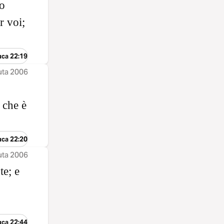
lo
r voi;
uca 22:19
uta 2006
 che è
uca 22:20
uta 2006
te; e
uca 22:44