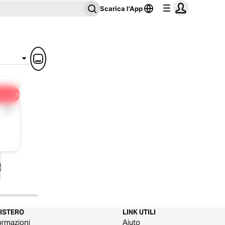
Scarica l'App
dividi
1x
p
NISTERO
LINK UTILI
ormazioni
Aiuto