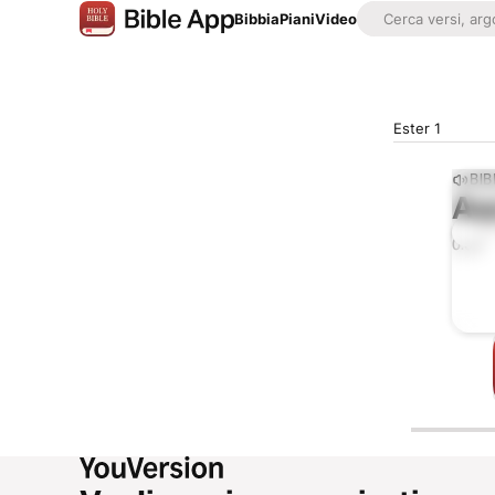
Bibbia
Piani
Video
Ester 1
BIB
As
0:00