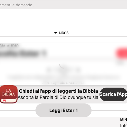
NR06
BIA AUDIO
colta
Ester 1
Con
0:00
Il capitolo non è disponibile in questa versione. Scegli per favore un
altro capitolo o versione.
Chiedi all'app di leggerti la Bibbia
Scarica l'Ap
Ascolta la Parola di Dio ovunque tu sia!
Leggi
Ester 1
MI
Inf