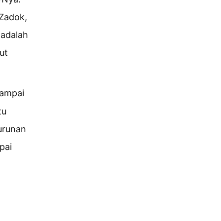
 Zadok,
 adalah
ut
sampai
tu
urunan
pai