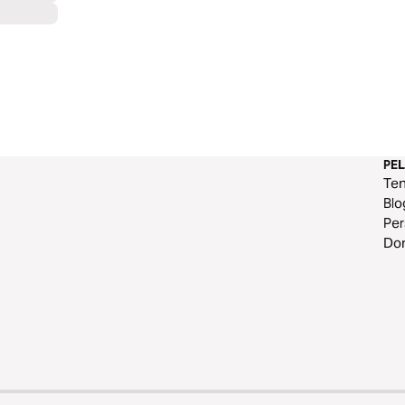
PE
Te
Blo
Per
Do