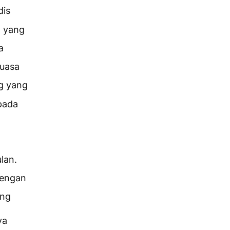
dis
h yang
a
kuasa
ng yang
epada
lan.
dengan
ang
ya