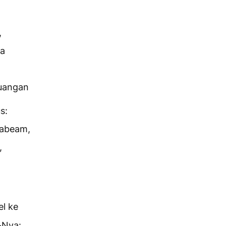
,
ya
uangan
s:
habeam,
,
el ke
-Nya: