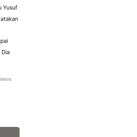
u Yusuf
katakan
pai
 Dia
lators