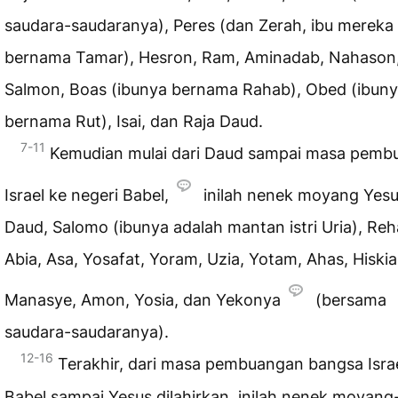
saudara-saudaranya), Peres (dan Zerah, ibu mereka
bernama Tamar), Hesron, Ram, Aminadab, Nahason
Salmon, Boas (ibunya bernama Rahab), Obed (ibun
bernama Rut), Isai, dan Raja Daud.
7-11
Kemudian mulai dari Daud sampai masa pemb
Israel ke negeri Babel,
inilah nenek moyang Yesu
Daud, Salomo (ibunya adalah mantan istri Uria), Re
Abia, Asa, Yosafat, Yoram, Uzia, Yotam, Ahas, Hiskia
Manasye, Amon, Yosia, dan Yekonya
(bersama
saudara-saudaranya).
12-16
Terakhir, dari masa pembuangan bangsa Isra
Babel sampai Yesus dilahirkan, inilah nenek moyang