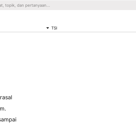
TSI
rasal
am.
sampai