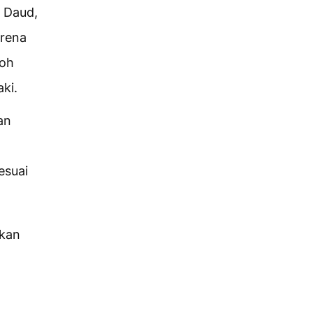
n Daud,
arena
Roh
ki.
an
esuai
kan