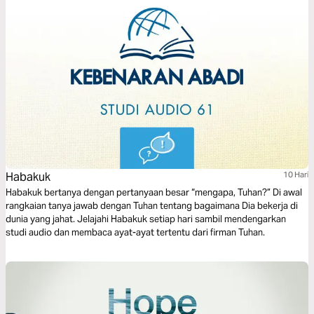
menelusuri bagaimana Habakkuk merespons ketika jawaban Tuhan atas
doanya tidak seperti yang ia inginkan dan melihat perjalanan Habakuk
dari keluhan yang putus asa menjadi sebuah pujian yang penuh
keyakinan.
Habakuk
10 Hari
Habakuk bertanya dengan pertanyaan besar “mengapa, Tuhan?” Di awal
rangkaian tanya jawab dengan Tuhan tentang bagaimana Dia bekerja di
dunia yang jahat. Jelajahi Habakuk setiap hari sambil mendengarkan
studi audio dan membaca ayat-ayat tertentu dari firman Tuhan.