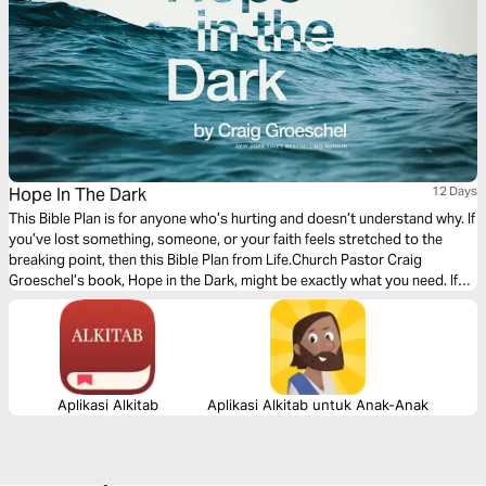
Hope In The Dark
12 Days
This Bible Plan is for anyone who’s hurting and doesn’t understand why. If
you’ve lost something, someone, or your faith feels stretched to the
breaking point, then this Bible Plan from Life.Church Pastor Craig
Groeschel’s book, Hope in the Dark, might be exactly what you need. If
you want to believe, but you’re not sure how, this is for you.
Aplikasi Alkitab
Aplikasi Alkitab untuk Anak-Anak