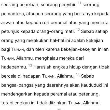
11
seorang penelaah, seorang penyihir,
seorang
pemantera, ataupun seorang yang bertanya kepada
arwah atau kepada roh peramal atau yang meminta
12
petunjuk kepada orang-orang mati.
Sebab setiap
orang yang melakukan hal-hal ini adalah kekejian
bagi
Tuhan
, dan oleh karena kekejian-kekejian inilah
Tuhan
, Allahmu, menghalau mereka dari
13
hadapanmu.
Haruslah engkau hidup dengan tidak
14
bercela di hadapan
Tuhan
, Allahmu.
Sebab
bangsa-bangsa yang daerahnya akan kaududuki ini
mendengarkan kepada peramal atau petenung,
tetapi engkau ini tidak diizinkan
Tuhan
, Allahmu,
15