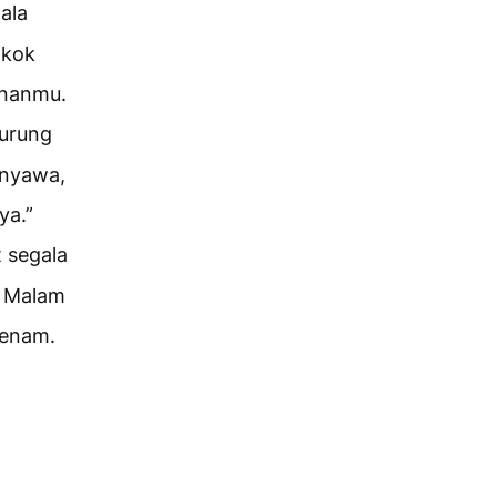
ala
okok
ananmu.
burung
rnyawa,
ya.”
 segala
. Malam
eenam.