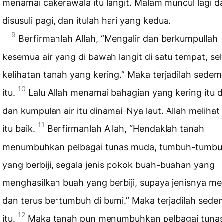
menamai cakerawala itu langit. Malam muncul lagi d
disusuli pagi, dan itulah hari yang kedua.
9
Berfirmanlah Allah, “Mengalir dan berkumpullah
kesemua air yang di bawah langit di satu tempat, s
kelihatan tanah yang kering.” Maka terjadilah sedem
10
itu.
Lalu Allah menamai bahagian yang kering itu d
dan kumpulan air itu dinamai-Nya laut. Allah meliha
11
itu baik.
Berfirmanlah Allah, “Hendaklah tanah
menumbuhkan pelbagai tunas muda, tumbuh-tumb
yang berbiji, segala jenis pokok buah-buahan yang
menghasilkan buah yang berbiji, supaya jenisnya m
dan terus bertumbuh di bumi.” Maka terjadilah sede
12
itu.
Maka tanah pun menumbuhkan pelbagai tuna