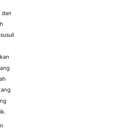
h dan
ah
susuli
rkan
tang
lah
atang
ang
ik.
an