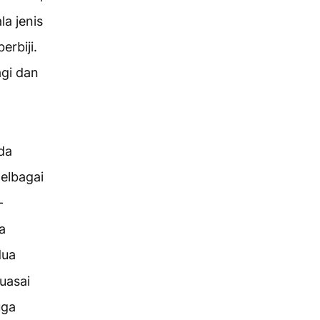
a jenis
rbiji.
gi dan
g
da
elbagai
-
a
dua
uasai
uga