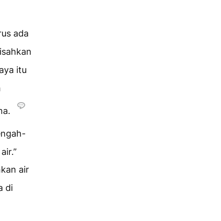
erus ada
misahkan
aya itu
m
ama.
tengah-
air.”
kan air
 di