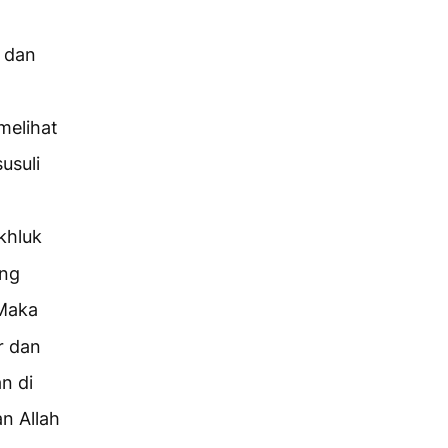
dan
melihat
usuli
khluk
ung
Maka
r dan
n di
an Allah