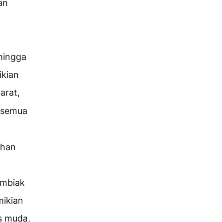
an
ehingga
ikian
arat,
t semua
uhan
embiak
mikian
s muda,