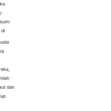
eka
g-
 bumi
 di
usia
ia
reka,
hilah
aut dan
dup