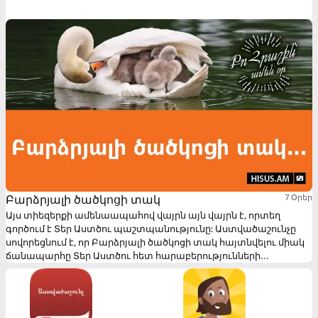
հոգևոր աճի աստվածաշնչյան սկզբունքները։ Տեր Աստծու հետ
իրական հաշտության հարաբերություն ունենալու համար շատ
կարևոր է հասկանալ այդ հաշտության էությունը և
հաշտությունը խափանող գործոնի՝ մեղքի ներգործությունը։
Բարձրյալի ծածկոցի տակ
7 Օրեր
Այս տիեզերքի ամենաապահով վայրն այն վայրն է, որտեղ
գործում է Տեր Աստծու պաշտպանությունը: Աստվածաշունչը
սովորեցնում է, որ Բարձրյալի ծածկոցի տակ հայտնվելու միակ
ճանապարհը Տեր Աստծու հետ հարաբերությունների
բժշկությունն է, որն իրականություն է դառնում Նրա հետ
հաշտվելու արդյունքում։ Եթե ձգտենք ապրել Աստծուն
փառավորող կյանքով՝ Նրա ակնկալած հնազանդությամբ և
Նրա պատվիրանների հանդեպ ակնածանքով, ապա մենք