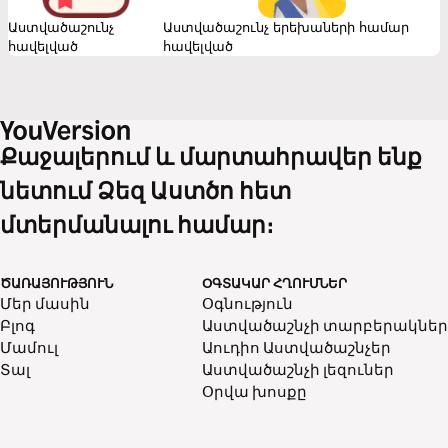
անմիջապես կհայտնվենք ամենաապահով վայրում՝ Բարձրյալ
Աստծու ծածկոցի տակ։ Բարձրյալի ծածկոցի տակ մնալու
Աստվածաշունչ
Աստվածաշունչ երեխաների համար
համար մենք ուշադիր ու զգույշ պետք է լինենք, որ գնահատենք
հավելված
հավելված
Աստծու սերն ու մեր հանդեպ Նրա հայրական
հոգատարությունը։ Բարձրյալի ծածկոցի տակ լինողները
Աստծու կամքը սիրող մարդիկ են։
Քաջալերում և մարտահրավեր ենք
նետում Ձեզ Աստծո հետ
մտերմանալու համար։
ԾԱՌԱՅՈՒԹՅՈՒՆ
ՕԳՏԱԿԱՐ ՀՂՈՒՄՆԵՐ
Մեր մասին
Օգնություն
Բլոգ
Աստվածաշնչի տարբերակներ
Մամուլ
Աուդիո Աստվածաշնչեր
Տալ
Աստվածաշնչի լեզուներ
Օրվա խոսքը