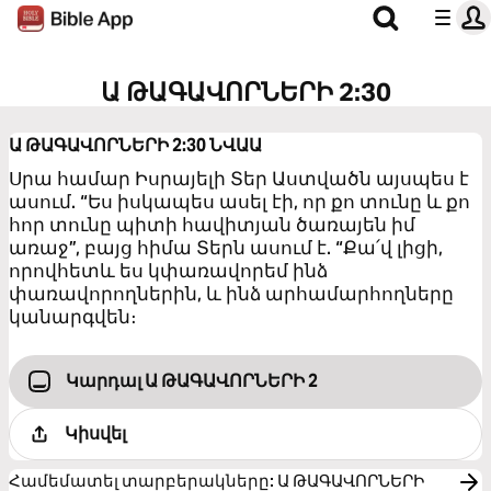
Ա ԹԱԳԱՎՈՐՆԵՐԻ 2:30
Ա ԹԱԳԱՎՈՐՆԵՐԻ 2:30
ՆՎԱԱ
Սրա համար Իսրայելի Տեր Աստվածն այսպես է
ասում. “Ես իսկապես ասել էի, որ քո տունը և քո
հոր տունը պիտի հավիտյան ծառայեն իմ
առաջ”, բայց հիմա Տերն ասում է. “Քա՛վ լիցի,
որովհետև ես կփառավորեմ ինձ
փառավորողներին, և ինձ արհամարհողները
կանարգվեն։
Կարդալ Ա ԹԱԳԱՎՈՐՆԵՐԻ 2
Կիսվել
Համեմատել տարբերակները
:
Ա ԹԱԳԱՎՈՐՆԵՐԻ