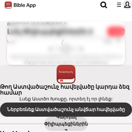
ԱՈՒԴԻՈ ԱՍՏՎԱԾԱՇՈՒՆՉ
Լսել
Փիլիպպեցիներին 2
Կիսվել
1x
0:00
0:00
Նշված գլուխը հասանելի չէ այս տարբերակում: Խնդրում
ենք ընտրել մեկ այլ գլուխ կամ տարբերակ:
Թող Աստվածաշունչ հավելվածը կարդա ձեզ
համար
Լսեք Աստծո Խոսքը, որտեղ էլ որ լինեք:
Ներբեռնեք Աստվածաշունչ անվճար հավելվածը
Կարդալ
Փիլիպպեցիներին
2