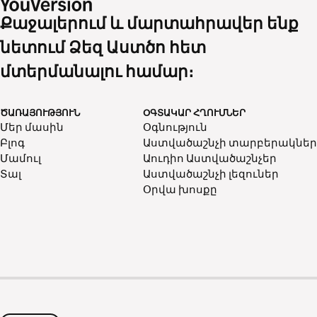
Քաջալերում և մարտահրավեր ենք
նետում Ձեզ Աստծո հետ
մտերմանալու համար։
ԾԱՌԱՅՈՒԹՅՈՒՆ
ՕԳՏԱԿԱՐ ՀՂՈՒՄՆԵՐ
Մեր մասին
Օգնություն
Բլոգ
Աստվածաշնչի տարբերակներ
Մամուլ
Աուդիո Աստվածաշնչեր
Տալ
Աստվածաշնչի լեզուներ
Օրվա խոսքը