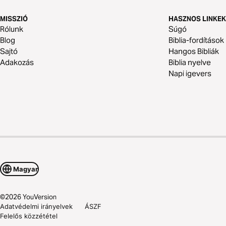
MISSZIÓ
HASZNOS LINKEK
Rólunk
Súgó
Blog
Biblia-fordítások
Sajtó
Hangos Bibliák
Adakozás
Biblia nyelve
Napi igevers
Magyar
©
2026
YouVersion
Adatvédelmi irányelvek
ÁSZF
Felelős közzététel