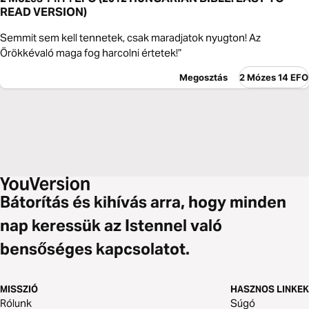
READ VERSION)
Semmit sem kell tennetek, csak maradjatok nyugton! Az
Örökkévaló maga fog harcolni értetek!”
Megosztás
2 Mózes 14 EFO
Bátorítás és kihívás arra, hogy minden
nap keressük az Istennel való
bensőséges kapcsolatot.
MISSZIÓ
HASZNOS LINKEK
Rólunk
Súgó