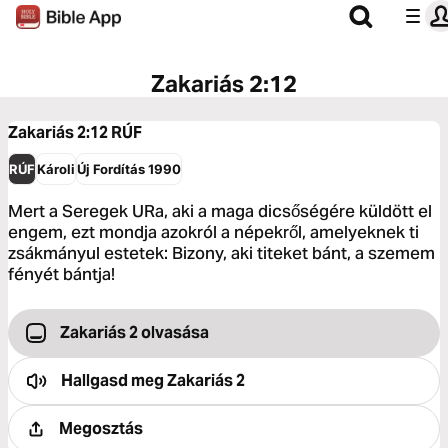
Zakariás 2:12
Zakariás 2:12
RÚF
RÚF
Károli
Új Fordítás 1990
Mert a Seregek URa, aki a maga dicsőségére küldött el
engem, ezt mondja azokról a népekről, amelyeknek ti
zsákmányul estetek: Bizony, aki titeket bánt, a szemem
fényét bántja!
Zakariás 2 olvasása
Hallgasd meg
Zakariás 2
Megosztás