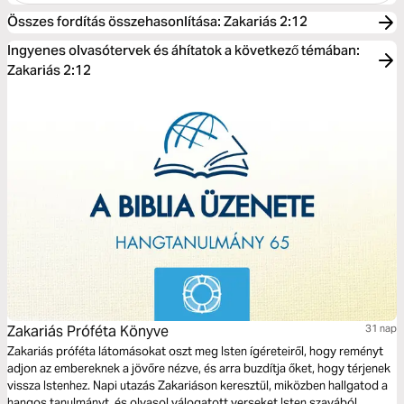
Összes fordítás összehasonlítása
:
Zakariás 2:12
Ingyenes olvasótervek és áhítatok a következő témában:
Zakariás 2:12
Zakariás Próféta Könyve
31 nap
Zakariás próféta látomásokat oszt meg Isten ígéreteiről, hogy reményt
adjon az embereknek a jövőre nézve, és arra buzdítja őket, hogy térjenek
vissza Istenhez. Napi utazás Zakariáson keresztül, miközben hallgatod a
hangos tanulmányt, és olvasol válogatott verseket Isten szavából.