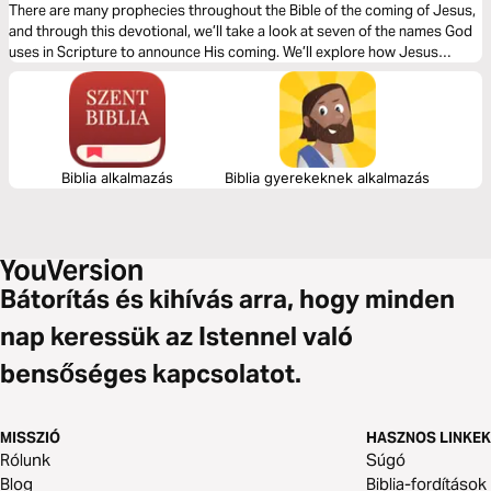
There are many prophecies throughout the Bible of the coming of Jesus,
and through this devotional, we’ll take a look at seven of the names God
uses in Scripture to announce His coming. We’ll explore how Jesus
embodies each of these names and is just as relevant for us today as
when He walked the earth.
Biblia alkalmazás
Biblia gyerekeknek alkalmazás
Bátorítás és kihívás arra, hogy minden
nap keressük az Istennel való
bensőséges kapcsolatot.
MISSZIÓ
HASZNOS LINKEK
Rólunk
Súgó
Blog
Biblia-fordítások