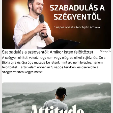
Szabadulás a szégyentől: Amikor Isten felöltöztet
5 Napok
A szégyen elhiteti veled, hogy nem vagy elég, és el kell rejtőznöd. De a
Biblia újra és újra úgy mutatja be Istent, mint aki nem leleplez, hanem
felöltöztet. Tarts velem ebben az 5 napos tervben, és cseréld le a
szégyent Isten kegyelmére!