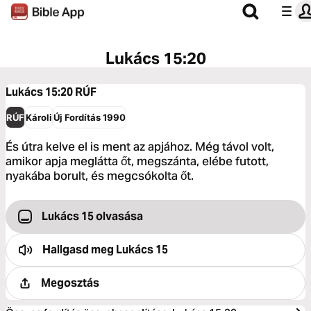
Lukács 15:20
Lukács 15:20
RÚF
RÚF
Károli
Új Fordítás 1990
És útra kelve el is ment az apjához. Még távol volt,
amikor apja meglátta őt, megszánta, elébe futott,
nyakába borult, és megcsókolta őt.
Lukács 15 olvasása
Hallgasd meg
Lukács 15
Megosztás