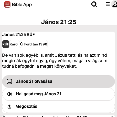
János 21:25
János 21:25
RÚF
RÚF
Károli
Új Fordítás 1990
De van sok egyéb is, amit Jézus tett, és ha azt mind
megírnák egytől egyig, úgy vélem, maga a világ sem
tudná befogadni a megírt könyveket.
János 21 olvasása
Hallgasd meg
János 21
Megosztás