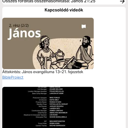
Összes fordítás összehasonlítása
:
János 21:25
Kapcsolódó videók
Áttekintés: János evangéliuma 13–21. fejezetek
BibleProject