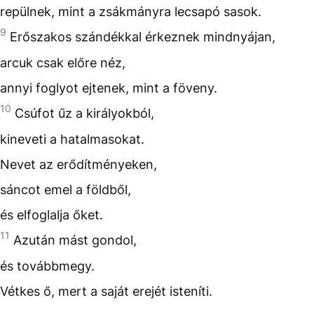
repülnek, mint a zsákmányra lecsapó sasok.
9
Erőszakos szándékkal érkeznek mindnyájan,
arcuk csak előre néz,
annyi foglyot ejtenek, mint a föveny.
10
Csúfot űz a királyokból,
kineveti a hatalmasokat.
Nevet az erődítményeken,
sáncot emel a földből,
és elfoglalja őket.
11
Azután mást gondol,
és továbbmegy.
Vétkes ő, mert a saját erejét isteníti.