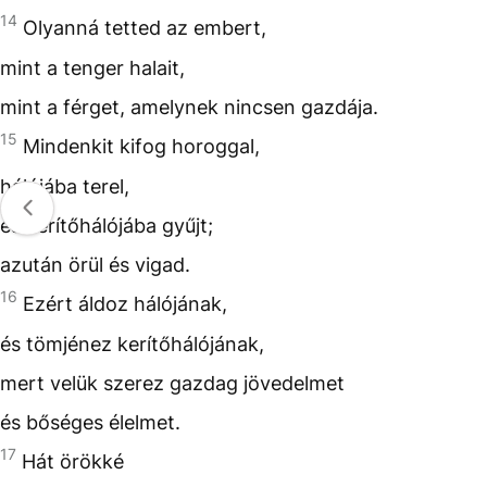
14
Olyanná tetted az embert,
mint a tenger halait,
mint a férget, amelynek nincsen gazdája.
15
Mindenkit kifog horoggal,
hálójába terel,
és kerítőhálójába gyűjt;
azután örül és vigad.
16
Ezért áldoz hálójának,
és tömjénez kerítőhálójának,
mert velük szerez gazdag jövedelmet
és bőséges élelmet.
17
Hát örökké