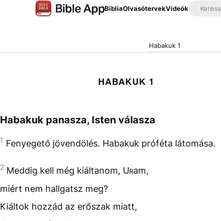
Biblia
Olvasótervek
Videók
Habakuk 1
HABAKUK 1
Habakuk panasza, Isten válasza
1
Fenyegető jövendölés. Habakuk próféta látomása.
2
Meddig kell még kiáltanom,
Ur
am,
miért nem hallgatsz meg?
Kiáltok hozzád az erőszak miatt,