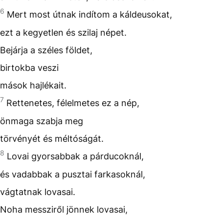
6
Mert most útnak indítom a káldeusokat,
ezt a kegyetlen és szilaj népet.
Bejárja a széles földet,
birtokba veszi
mások hajlékait.
7
Rettenetes, félelmetes ez a nép,
önmaga szabja meg
törvényét és méltóságát.
8
Lovai gyorsabbak a párducoknál,
és vadabbak a pusztai farkasoknál,
vágtatnak lovasai.
Noha messziről jönnek lovasai,