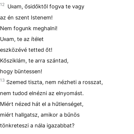
12
Ur
am, ősidőktől fogva te vagy
az én szent Istenem!
Nem fogunk meghalni!
Ur
am, te az ítélet
eszközévé tetted őt!
Kősziklám, te arra szántad,
hogy büntessen!
13
Szemed tiszta, nem nézheti a rosszat,
nem tudod elnézni az elnyomást.
Miért nézed hát el a hűtlenséget,
miért hallgatsz, amikor a bűnös
tönkreteszi a nála igazabbat?