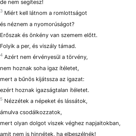
de nem segítesz!
3
Miért kell látnom a romlottságot
és néznem a nyomorúságot?
Erőszak és önkény van szemem előtt.
Folyik a per, és viszály támad.
4
Azért nem érvényesül a törvény,
nem hoznak soha igaz ítéletet,
mert a bűnös kijátssza az igazat:
ezért hoznak igazságtalan ítéletet.
5
Nézzétek a népeket és lássátok,
ámulva csodálkozzatok,
mert olyan dolgot viszek véghez napjaitokban,
amit nem is hinnétek, ha elbeszélnék!