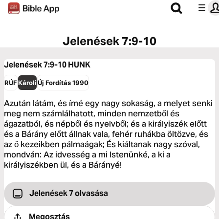
Jelenések 7:9-10
Jelenések 7:9-10
HUNK
RÚF
Károli
Új Fordítás 1990
Azután látám, és ímé egy nagy sokaság, a melyet senki
meg nem számlálhatott, minden nemzetből és
ágazatból, és népből és nyelvből; és a királyiszék előtt
és a Bárány előtt állnak vala, fehér ruhákba öltözve, és
az ő kezeikben pálmaágak; És kiáltanak nagy szóval,
mondván: Az idvesség a mi Istenünké, a ki a
királyiszékben ül, és a Bárányé!
Jelenések 7 olvasása
Megosztás