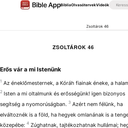
Biblia
Olvasótervek
Videók
Zsoltárok 46
ZSOLTÁROK 46
Erős vár a mi Istenünk
1
Az éneklőmesternek, a Kóráh fiainak éneke, a hala
2
Isten a mi oltalmunk és erősségünk! igen bizonyos
3
segítség a nyomorúságban.
Azért nem félünk, ha
elváltoznék is a föld, ha hegyek omlanának is a teng
4
közepébe:
Zúghatnak, tajtékozhatnak hullámai; he