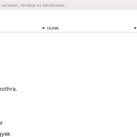
HUNK
mothra.
er
gyek