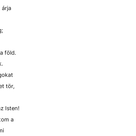
 árja
g;
 föld.
k.
ágokat
et tör,
z Isten!
tom a
mi