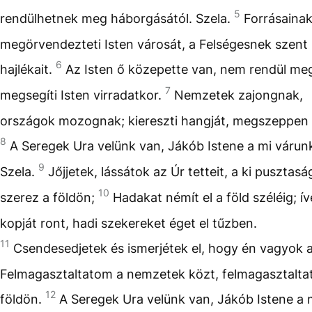
5
rendülhetnek meg háborgásától. Szela.
Forrásainak
megörvendezteti Isten városát, a Felségesnek szent
6
hajlékait.
Az Isten ő közepette van, nem rendül me
7
megsegíti Isten virradatkor.
Nemzetek zajongnak,
országok mozognak; kiereszti hangját, megszeppen a
8
A Seregek Ura velünk van, Jákób Istene a mi várun
9
Szela.
Jőjjetek, lássátok az Úr tetteit, a ki pusztas
10
szerez a földön;
Hadakat némít el a föld széléig; ív
kopját ront, hadi szekereket éget el tűzben.
11
Csendesedjetek és ismerjétek el, hogy én vagyok a
Felmagasztaltatom a nemzetek közt, felmagasztalta
12
földön.
A Seregek Ura velünk van, Jákób Istene a 