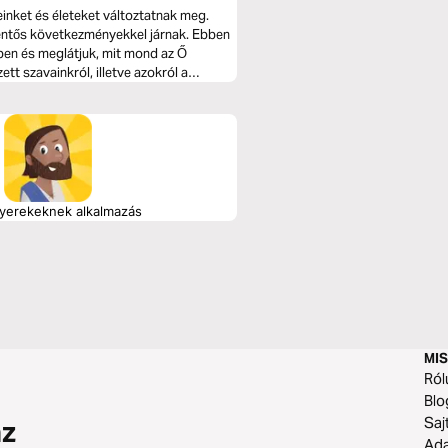
inket és életeket változtatnak meg.
lentős következményekkel járnak. Ebben
ben és meglátjuk, mit mond az Ő
tt szavainkról, illetve azokról a
gyerekeknek alkalmazás
MIS
Ról
Blo
Saj
az
Ad