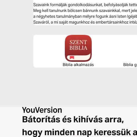
Szavaink formálják gondolkodásunkat, befolyásolják tette
Meg kell tanulnunk bölcsen bánnunk szavainkkal, mert je
a négyhetes tanulmányban mélyre fogunk ásni Isten Igéjé
Szaváról, a mi saját magunkhoz és embertársainkhoz intéze
szavakról, amelyek megváltoztatják a világot.
Biblia alkalmazás
Biblia 
Bátorítás és kihívás arra,
hogy minden nap keressük 