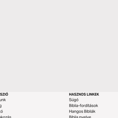
SZIÓ
HASZNOS LINKEK
unk
Súgó
g
Biblia-fordítások
tó
Hangos Bibliák
akozás
Biblia nyelve