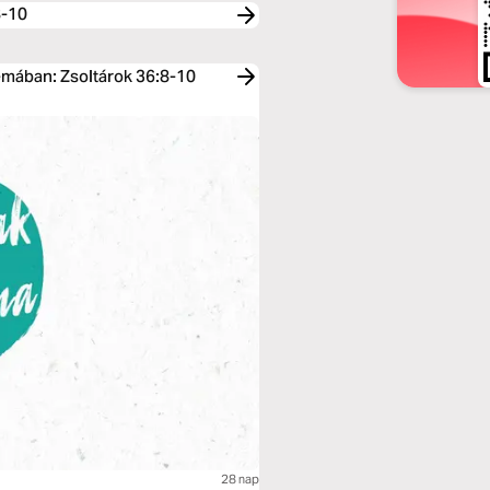
8-10
émában: Zsoltárok 36:8-10
28 nap