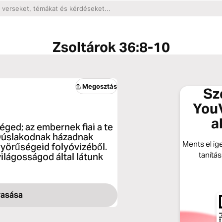
Zsoltárok 36:8-10
Megosztás
Sz
YouV
a
éged; az embernek fiai a te
Dúslakodnak házadnak
Ments el ige
yörűségeid folyóvizéből.
tanítá
világosságod által látunk
vasása