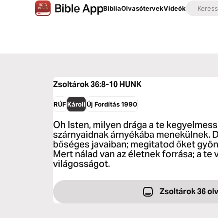
Biblia
Olvasótervek
Videók
Zsoltárok 36:8-10
HUNK
RÚF
Károli
Új Fordítás 1990
Oh Isten, milyen drága a te kegyelmess
szárnyaidnak árnyékába menekülnek. 
bőséges javaiban; megitatod őket gyön
Mert nálad van az életnek forrása; a te 
világosságot.
Zsoltárok 36 ol