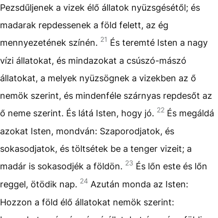
Pezsdűljenek a vizek élő állatok nyüzsgésétől; és
madarak repdessenek a föld felett, az ég
21
mennyezetének színén.
És teremté Isten a nagy
vízi állatokat, és mindazokat a csúszó-mászó
állatokat, a melyek nyüzsögnek a vizekben az ő
nemök szerint, és mindenféle szárnyas repdesőt az
22
ő neme szerint. És látá Isten, hogy jó.
És megáldá
azokat Isten, mondván: Szaporodjatok, és
sokasodjatok, és töltsétek be a tenger vizeit; a
23
madár is sokasodjék a földön.
És lőn este és lőn
24
reggel, ötödik nap.
Azután monda az Isten:
Hozzon a föld élő állatokat nemök szerint: