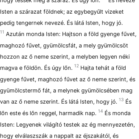
hogy tessék meg a száraz. És úgy lőn.
És nevezé
Isten a szárazat földnek; az egybegyűlt vizeket
pedig tengernek nevezé. És látá Isten, hogy jó.
11
Azután monda Isten: Hajtson a föld gyenge fűvet,
maghozó fűvet, gyümölcsfát, a mely gyümölcsöt
hozzon az ő neme szerint, a melyben legyen néki
12
magva e földön. És úgy lőn.
Hajta tehát a föld
gyenge fűvet, maghozó fűvet az ő neme szerint, és
gyümölcstermő fát, a melynek gyümölcsében mag
13
van az ő neme szerint. És látá Isten, hogy jó.
És
14
lőn este és lőn reggel, harmadik nap.
És monda
Isten: Legyenek világító testek az ég mennyezetén,
hogy elválaszszák a nappalt az éjszakától, és