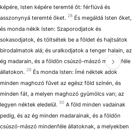
képére, Isten képére teremté őt: férfiúvá és
28
asszonynyá teremté őket.
És megáldá Isten őket,
és monda nékik Isten: Szaporodjatok és
sokasodjatok, és töltsétek be a földet és hajtsátok
birodalmatok alá; és uralkodjatok a tenger halain, az
ég madarain, és a földön csúszó-mászó mindenféle
29
állatokon.
És monda Isten: Ímé néktek adok
minden maghozó fűvet az egész föld színén, és
minden fát, a melyen maghozó gyümölcs van; az
30
legyen néktek eledelül.
A föld minden vadainak
pedig, és az ég minden madarainak, és a földön
csúszó-mászó mindenféle állatoknak, a melyekben