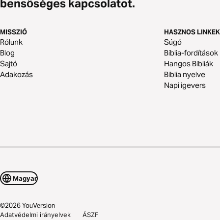
bensőséges kapcsolatot.
MISSZIÓ
HASZNOS LINKEK
Rólunk
Súgó
Blog
Biblia-fordítások
Sajtó
Hangos Bibliák
Adakozás
Biblia nyelve
Napi igevers
Magyar
©
2026
YouVersion
Adatvédelmi irányelvek
ÁSZF