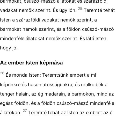
barmokat, csúszó-mászó állatokat és szárazföldi
25
vadakat nemök szerint. És úgy lőn.
Teremté tehát
Isten a szárazföldi vadakat nemök szerint, a
barmokat nemök szerint, és a földön csúszó-mászó
mindenféle állatokat nemök szerint. És látá Isten,
hogy jó.
Az ember Isten képmása
26
És monda Isten: Teremtsünk embert a mi
képünkre és hasonlatosságunkra; és uralkodjék a
tenger halain, az ég madarain, a barmokon, mind az
egész földön, és a földön csúszó-mászó mindenféle
27
állatokon.
Teremté tehát az Isten az embert az ő