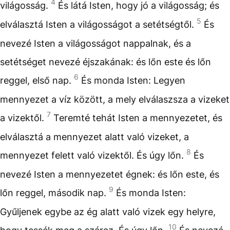
4
világosság.
És látá Isten, hogy jó a világosság; és
5
elválasztá Isten a világosságot a setétségtől.
És
nevezé Isten a világosságot nappalnak, és a
setétséget nevezé éjszakának: és lőn este és lőn
6
reggel, első nap.
És monda Isten: Legyen
mennyezet a víz között, a mely elválaszsza a vizeket
7
a vizektől.
Teremté tehát Isten a mennyezetet, és
elválasztá a mennyezet alatt való vizeket, a
8
mennyezet felett való vizektől. És úgy lőn.
És
nevezé Isten a mennyezetet égnek: és lőn este, és
9
lőn reggel, második nap.
És monda Isten:
Gyűljenek egybe az ég alatt való vizek egy helyre,
10