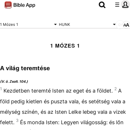
1 Mózes 1
HUNK
1 MÓZES 1
A világ teremtése
(V. ö. Zsolt. 104.)
1
2
Kezdetben teremté Isten az eget és a földet.
A
föld pedig kietlen és puszta vala, és setétség vala a
mélység színén, és az Isten Lelke lebeg vala a vizek
3
felett.
És monda Isten: Legyen világosság: és lőn