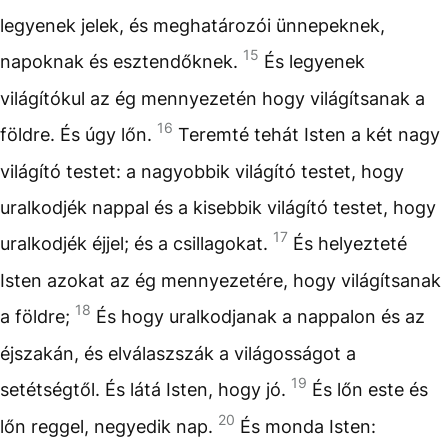
legyenek jelek, és meghatározói ünnepeknek,
15
napoknak és esztendőknek.
És legyenek
világítókul az ég mennyezetén hogy világítsanak a
16
földre. És úgy lőn.
Teremté tehát Isten a két nagy
világító testet: a nagyobbik világító testet, hogy
uralkodjék nappal és a kisebbik világító testet, hogy
17
uralkodjék éjjel; és a csillagokat.
És helyezteté
Isten azokat az ég mennyezetére, hogy világítsanak
18
a földre;
És hogy uralkodjanak a nappalon és az
éjszakán, és elválaszszák a világosságot a
19
setétségtől. És látá Isten, hogy jó.
És lőn este és
20
lőn reggel, negyedik nap.
És monda Isten: