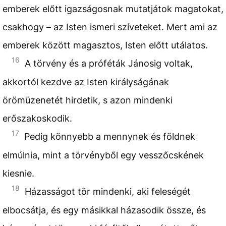
emberek előtt igazságosnak mutatjátok magatokat,
csakhogy – az Isten ismeri szíveteket. Mert ami az
emberek között magasztos, Isten előtt utálatos.
16
A törvény és a próféták Jánosig voltak,
akkortól kezdve az Isten királyságának
örömüzenetét hirdetik, s azon mindenki
erőszakoskodik.
17
Pedig könnyebb a mennynek és földnek
elmúlnia, mint a törvényből egy vesszőcskének
kiesnie.
18
Házasságot tör mindenki, aki feleségét
elbocsátja, és egy másikkal házasodik össze, és