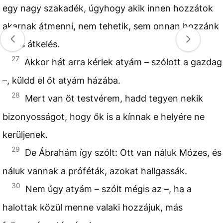
egy nagy szakadék, úgyhogy akik innen hozzátok
akarnak átmenni, nem tehetik, sem onnan hozzánk
nincs átkelés.
27
Akkor hát arra kérlek atyám – szólott a gazdag
–, küldd el őt atyám házába.
28
Mert van öt testvérem, hadd tegyen nekik
bizonyosságot, hogy ők is a kínnak e helyére ne
kerüljenek.
29
De Ábrahám így szólt: Ott van náluk Mózes, és
náluk vannak a próféták, azokat hallgassák.
30
Nem úgy atyám – szólt mégis az –, ha a
halottak közül menne valaki hozzájuk, más