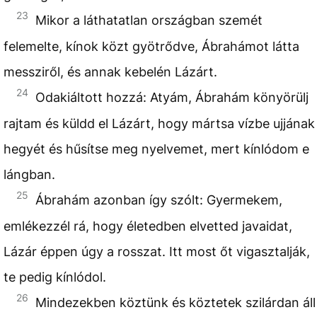
23
Mikor a láthatatlan országban szemét
felemelte, kínok közt gyötrődve, Ábrahámot látta
messziről, és annak kebelén Lázárt.
24
Odakiáltott hozzá: Atyám, Ábrahám könyörülj
rajtam és küldd el Lázárt, hogy mártsa vízbe ujjának
hegyét és hűsítse meg nyelvemet, mert kínlódom e
lángban.
25
Ábrahám azonban így szólt: Gyermekem,
emlékezzél rá, hogy életedben elvetted javaidat,
Lázár éppen úgy a rosszat. Itt most őt vigasztalják,
te pedig kínlódol.
26
Mindezekben köztünk és köztetek szilárdan áll