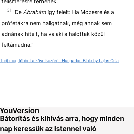
felismerésre térnének.
31
De
Ábrahám
így felelt: Ha Mózesre és a
prófétákra nem hallgatnak, még annak sem
adnának hitelt, ha valaki a halottak közül
feltámadna.”
Tudj meg többet a következőről: Hungarian Bible by Lajos Csia
Bátorítás és kihívás arra, hogy minden
nap keressük az Istennel való