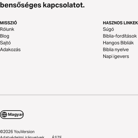
bensőséges kapcsolatot.
MISSZIÓ
HASZNOS LINKEK
Rólunk
Súgó
Blog
Biblia-fordítások
Sajtó
Hangos Bibliák
Adakozás
Biblia nyelve
Napi igevers
Magyar
©
2026
YouVersion
Adatvédelmi irányelvek
ÁSZF