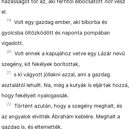
házasságot tör az, aki férfitől elbocsátott
nőt
vesz
el.
19
Volt egy gazdag ember, aki bíborba és
gyolcsba öltözködött és naponta pompában
vigadott.
20
Volt ennek a kapujához vetve egy Lázár nevű
szegény, kit fekélyek borítottak,
21
s ki vágyott jóllakni azzal, ami a gazdag
asztalától lehullt. Na, még a kutyák is eljártak hozzá,
hogy fekélyeit nyalogassák.
22
Történt azután, hogy a szegény meghalt, és
az angyalok elvitték Ábrahám keblére. Meghalt a
gazdag is, és eltemették.