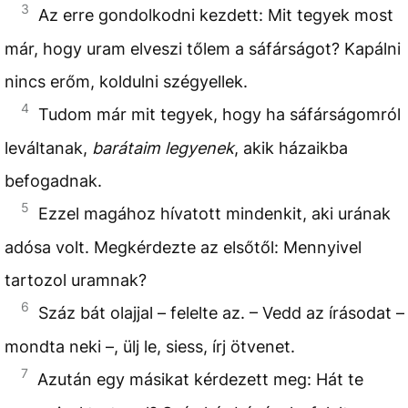
3
Az erre gondolkodni kezdett: Mit tegyek most
már, hogy uram elveszi tőlem a sáfárságot? Kapálni
nincs erőm, koldulni szégyellek.
4
Tudom már mit tegyek, hogy ha sáfárságomról
leváltanak,
barátaim legyenek
,
akik házaikba
befogadnak.
5
Ezzel magához hívatott mindenkit, aki urának
adósa volt. Megkérdezte az elsőtől: Mennyivel
tartozol uramnak?
6
Száz bát olajjal – felelte az. – Vedd az írásodat –
mondta neki –, ülj le, siess, írj ötvenet.
7
Azután egy másikat kérdezett meg: Hát te