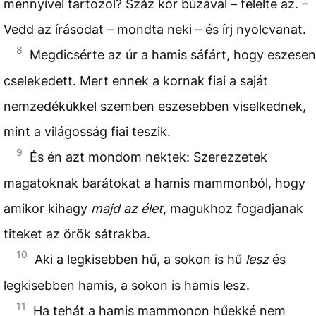
mennyivel tartozol? Száz kór búzával – felelte az. –
Vedd az írásodat – mondta neki – és írj nyolcvanat.
8
Megdicsérte az úr a hamis sáfárt, hogy eszesen
cselekedett. Mert ennek a kornak fiai a saját
nemzedékükkel szemben eszesebben viselkednek,
mint a világosság fiai teszik.
9
És én azt mondom nektek: Szerezzetek
magatoknak barátokat a hamis mammonból, hogy
amikor kihagy
majd az élet
,
magukhoz fogadjanak
titeket az örök sátrakba.
10
Aki a legkisebben hű, a sokon is hű
lesz
és
legkisebben hamis, a sokon is hamis lesz.
11
Ha tehát a hamis mammonon hűekké nem