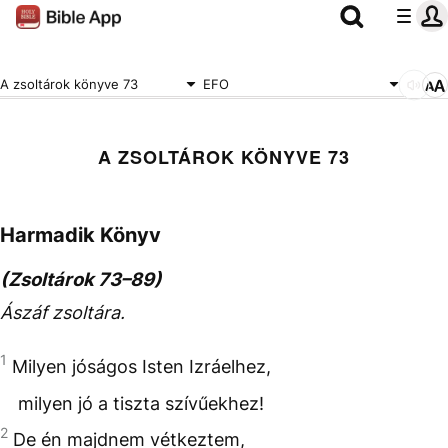
A zsoltárok könyve 73
EFO
A ZSOLTÁROK KÖNYVE 73
Harmadik Könyv
(Zsoltárok 73–89)
Ászáf zsoltára.
1
Milyen jóságos Isten Izráelhez,
milyen jó a tiszta szívűekhez!
2
De én majdnem vétkeztem,