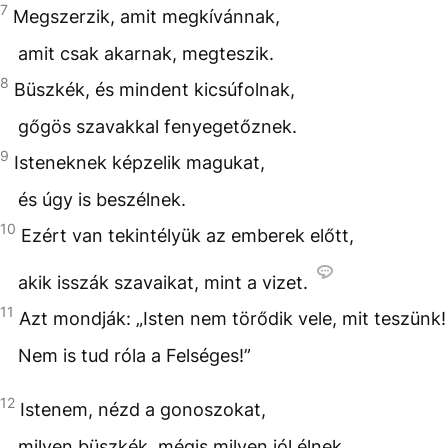
7
Megszerzik, amit megkívánnak,
amit csak akarnak, megteszik.
8
Büszkék, és mindent kicsúfolnak,
gőgös szavakkal fenyegetőznek.
9
Isteneknek képzelik magukat,
és úgy is beszélnek.
10
Ezért van tekintélyük az emberek előtt,
akik isszák szavaikat, mint a vizet.
11
Azt mondják: „Isten nem törődik vele, mit teszünk!
Nem is tud róla a Felséges!”
12
Istenem, nézd a gonoszokat,
milyen büszkék, mégis milyen jól élnek,