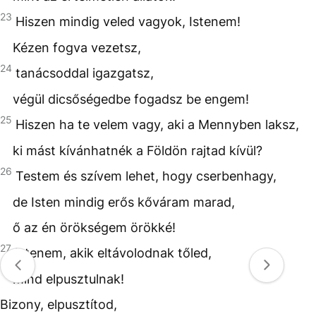
23
Hiszen mindig veled vagyok, Istenem!
Kézen fogva vezetsz,
24
tanácsoddal igazgatsz,
végül dicsőségedbe fogadsz be engem!
25
Hiszen ha te velem vagy, aki a Mennyben laksz,
ki mást kívánhatnék a Földön rajtad kívül?
26
Testem és szívem lehet, hogy cserbenhagy,
de Isten mindig erős kőváram marad,
ő az én örökségem örökké!
27
Istenem, akik eltávolodnak tőled,
mind elpusztulnak!
Bizony, elpusztítod,