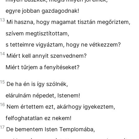
egyre jobban gazdagodnak!
13
Mi haszna, hogy magamat tisztán megőriztem,
szívem megtisztítottam,
s tetteimre vigyáztam, hogy ne vétkezzem?
14
Miért kell annyit szenvednem?
Miért tűrjem a fenyítéseket?
15
De ha én is így szólnék,
elárulnám népedet, Istenem!
16
Nem értettem ezt, akárhogy igyekeztem,
felfoghatatlan ez nekem!
17
De bementem Isten Templomába,