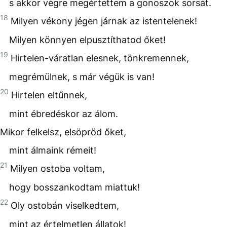
s akkor végre megértettem a gonoszok sorsát.
18
Milyen vékony jégen járnak az istentelenek!
Milyen könnyen elpusztíthatod őket!
19
Hirtelen-váratlan elesnek, tönkremennek,
megrémülnek, s már végük is van!
20
Hirtelen eltűnnek,
mint ébredéskor az álom.
Mikor felkelsz, elsöpröd őket,
mint álmaink rémeit!
21
Milyen ostoba voltam,
hogy bosszankodtam miattuk!
22
Oly ostobán viselkedtem,
mint az értelmetlen állatok!