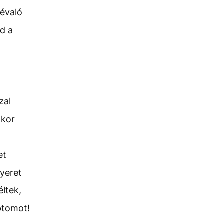
kévaló
d a
zal
ikor
n
et
nyeret
ltek,
ptomot!