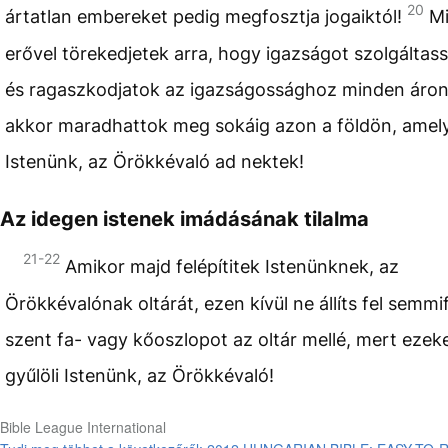
20
ártatlan embereket pedig megfosztja jogaiktól!
M
erővel törekedjetek arra, hogy igazságot szolgáltas
és ragaszkodjatok az igazságossághoz minden áron
akkor maradhattok meg sokáig azon a földön, amel
Istenünk, az Örökkévaló ad nektek!
Az idegen istenek imádásának tilalma
21-22
Amikor majd felépítitek Istenünknek, az
Örökkévalónak oltárát, ezen kívül ne állíts fel semmi
szent fa- vagy kőoszlopot az oltár mellé, mert ezek
gyűlöli Istenünk, az Örökkévaló!
Bible League International