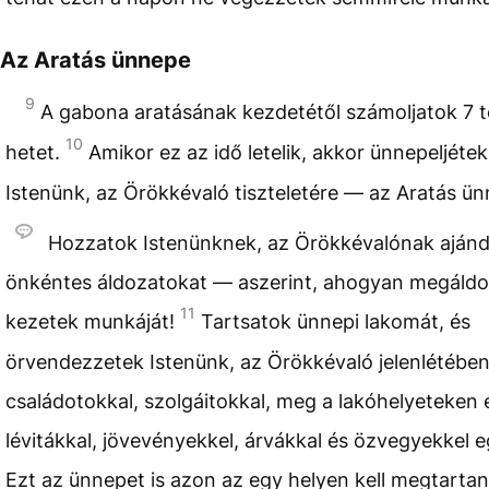
Az Aratás ünnepe
9
A gabona aratásának kezdetétől számoljatok 7 t
10
hetet.
Amikor ez az idő letelik, akkor ünnepeljéte
Istenünk, az Örökkévaló tiszteletére — az Aratás ün
Hozzatok Istenünknek, az Örökkévalónak ajánd
önkéntes áldozatokat — aszerint, ahogyan megáldo
11
kezetek munkáját!
Tartsatok ünnepi lakomát, és
örvendezzetek Istenünk, az Örökkévaló jelenlétébe
családotokkal, szolgáitokkal, meg a lakóhelyeteken 
lévitákkal, jövevényekkel, árvákkal és özvegyekkel e
Ezt az ünnepet is azon az egy helyen kell megtarta