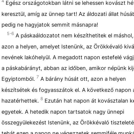
4
Egész országotokban látni se lehessen kovászt h
keresztül, amíg az ünnep tart! Az áldozati állat húsá
pedig ne hagyjatok semmit másnapra!
5-6
A páskaáldozatot nem készíthetitek el máshol,
azon a helyen, amelyet Istenünk, az Örökkévaló kivá
nevének lakóhelyül. A megadott napon estefelé vágj
a páskabárányt, abban az időben, amikor népünk kij
7
Egyiptomból.
A bárány húsát ott, azon a helyen
készítsétek és fogyasszátok el. A következő napon
8
hazatérhettek.
Ezután hat napon át kovásztalan k
egyetek. A hetedik napon tartsatok nagy ünnepi
összegyülekezést Istenünk, az Örökkévaló tiszteleté
tehát ezen a napon ne végezzetek semmiféle munká