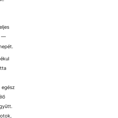
eljes
k —
nepét.
ékul
tta
n egész
élő
gyütt.
notok,