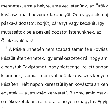
mennetek, arra a helyre, amelyet Istenünk, az Örök
kiválaszt majd nevének lakóhelyül. Oda vigyétek maj
páska-áldozatot: borjút, bárányt vagy kecskét. Így
mutassátok be a páskaáldozatot Istenünknek, az
Örökkévalónak!
3
A Páska ünnepén nem szabad semmiféle kováss
készült ételt ennetek. Így emlékezzetek rá, hogy am
elhagytuk Egyiptomot, nagy sietséggel kellett onna
kijönnünk, s emiatt nem volt időnk kovászos kenyer
készíteni. Hét napon keresztül ilyen kovásztalan ke
egyetek — a „szükség kenyerét”. Bizony, amíg csak é
emlékezzetek arra a napra, amelyen elhagytuk Egyi