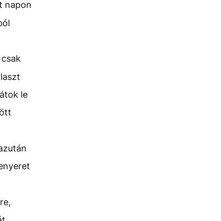
ét napon
ból
 csak
laszt
átok le
ött
 azután
enyeret
re,
t.