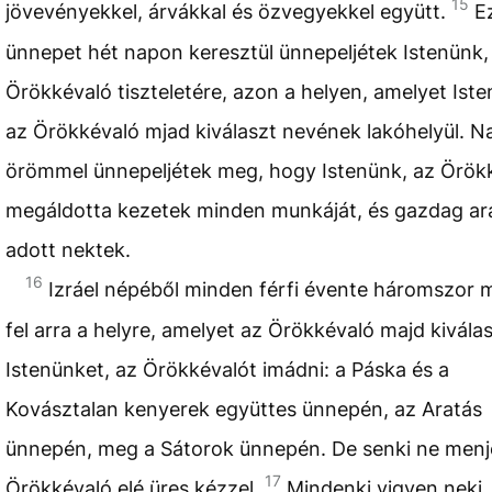
15
jövevényekkel, árvákkal és özvegyekkel együtt.
E
ünnepet hét napon keresztül ünnepeljétek Istenünk,
Örökkévaló tiszteletére, azon a helyen, amelyet Iste
az Örökkévaló mjad kiválaszt nevének lakóhelyül. N
örömmel ünnepeljétek meg, hogy Istenünk, az Örök
megáldotta kezetek minden munkáját, és gazdag ar
adott nektek.
16
Izráel népéből minden férfi évente háromszor 
fel arra a helyre, amelyet az Örökkévaló majd kiválas
Istenünket, az Örökkévalót imádni: a Páska és a
Kovásztalan kenyerek együttes ünnepén, az Aratás
ünnepén, meg a Sátorok ünnepén. De senki ne menj
17
Örökkévaló elé üres kézzel.
Mindenki vigyen neki