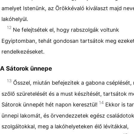
amelyet Istenünk, az Örökkévaló kiválaszt majd ne
lakóhelyül.
12
Ne felejtsétek el, hogy rabszolgák voltunk
Egyiptomban, tehát gondosan tartsátok meg ezeket
rendelkezéseket.
A Sátorok ünnepe
13
Ősszel, miután befejezitek a gabona cséplését,
szőlő szüretelését és a must készítését, tartsátok m
14
Sátorok ünnepét hét napon keresztül!
Ekkor is ta
ünnepi lakomát, és örvendezzetek egész családotok
szolgáitokkal, meg a lakóhelyeteken élő lévitákkal,