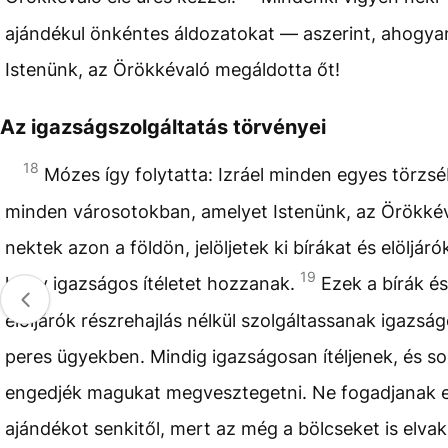
ajándékul önkéntes áldozatokat — aszerint, ahogya
Istenünk, az Örökkévaló megáldotta őt!
Az igazságszolgáltatás törvényei
18
Mózes így folytatta: Izráel minden egyes törzs
minden városotokban, amelyet Istenünk, az Örökké
nektek azon a földön, jelöljetek ki bírákat és elöljáró
19
hogy igazságos ítéletet hozzanak.
Ezek a bírák és
elöljárók részrehajlás nélkül szolgáltassanak igazság
peres ügyekben. Mindig igazságosan ítéljenek, és s
engedjék magukat megvesztegetni. Ne fogadjanak e
ajándékot senkitől, mert az még a bölcseket is elvakí