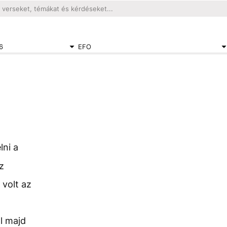
6
EFO
lni a
z
volt az
l majd