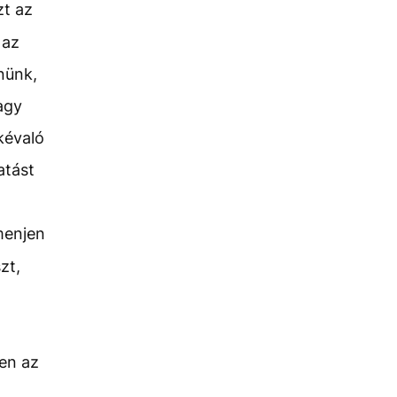
zt az
 az
nünk,
agy
kévaló
atást
menjen
zt,
en az