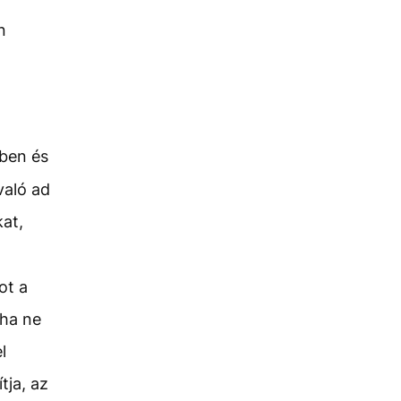
n
ében és
való ad
kat,
ot a
oha ne
l
tja, az