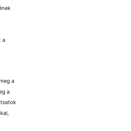
vének
 a
 meg a
eg a
rtsatok
kal,