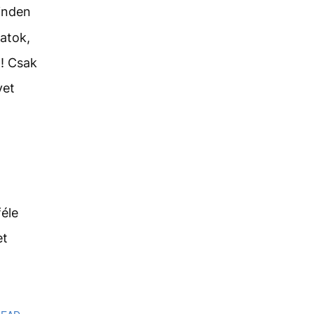
inden
satok,
! Csak
yet
féle
et