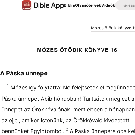
Biblia
Olvasótervek
Videók
Mózes ötödik könyve 1
MÓZES ÖTÖDIK KÖNYVE 16
A Páska ünnepe
1
Mózes így folytatta: Ne felejtsétek el megünnepe
Páska ünnepét Abib hónapban! Tartsátok meg ezt a
ünnepet az Örökkévalónak, mert ebben a hónapban 
az éjjel, amikor Istenünk, az Örökkévaló kivezetett
2
bennünket Egyiptomból.
A Páska ünnepére oda kel