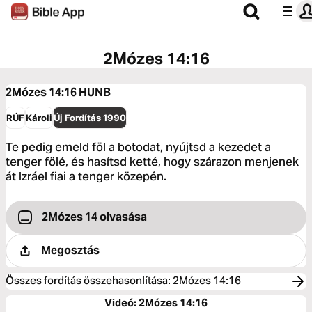
2Mózes 14:16
2Mózes 14:16
HUNB
RÚF
Károli
Új Fordítás 1990
Te pedig emeld föl a botodat, nyújtsd a kezedet a
tenger fölé, és hasítsd ketté, hogy szárazon menjenek
át Izráel fiai a tenger közepén.
2Mózes 14 olvasása
Megosztás
Összes fordítás összehasonlítása
:
2Mózes 14:16
Videó: 2Mózes 14:16