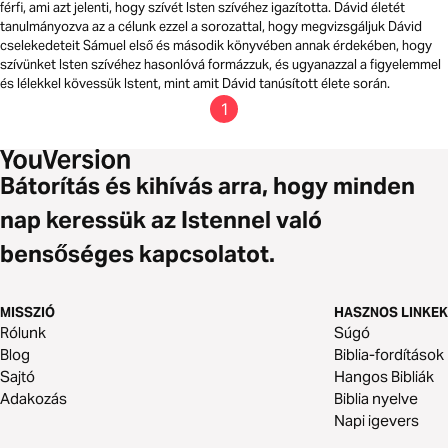
férfi, ami azt jelenti, hogy szívét Isten szívéhez igazította. Dávid életét
tanulmányozva az a célunk ezzel a sorozattal, hogy megvizsgáljuk Dávid
cselekedeteit Sámuel első és második könyvében annak érdekében, hogy
szívünket Isten szívéhez hasonlóvá formázzuk, és ugyanazzal a figyelemmel
és lélekkel kövessük Istent, mint amit Dávid tanúsított élete során.
1
Bátorítás és kihívás arra, hogy minden
nap keressük az Istennel való
bensőséges kapcsolatot.
MISSZIÓ
HASZNOS LINKEK
Rólunk
Súgó
Blog
Biblia-fordítások
Sajtó
Hangos Bibliák
Adakozás
Biblia nyelve
Napi igevers