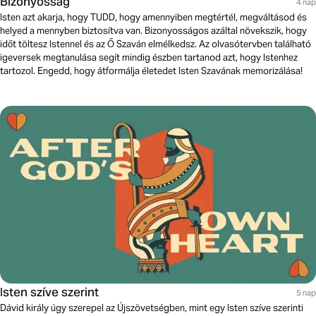
Bizonyosság
4 nap
Isten azt akarja, hogy TUDD, hogy amennyiben megtértél, megváltásod és
helyed a mennyben biztosítva van. Bizonyosságos azáltal növekszik, hogy
időt töltesz Istennel és az Ő Szaván elmélkedsz. Az olvasótervben található
igeversek megtanulása segít mindig észben tartanod azt, hogy Istenhez
tartozol. Engedd, hogy átformálja életedet Isten Szavának memorizálása!
Isten szíve szerint
5 nap
Dávid király úgy szerepel az Újszövetségben, mint egy Isten szíve szerinti