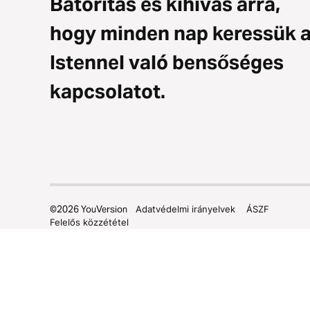
Bátorítás és kihívás arra,
hogy minden nap keressük 
Istennel való bensőséges
kapcsolatot.
©
2026
YouVersion
Adatvédelmi irányelvek
ÁSZF
Felelős közzététel