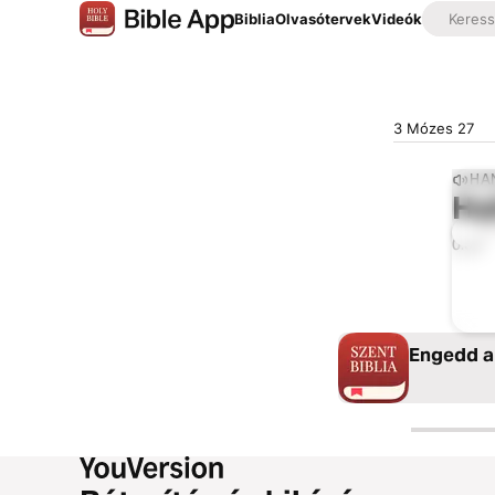
Biblia
Olvasótervek
Videók
3 Mózes 27
HA
Ha
0:00
Engedd a 