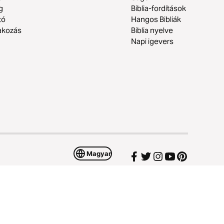
g
Biblia-fordítások
tó
Hangos Bibliák
akozás
Biblia nyelve
Napi igevers
Magyar