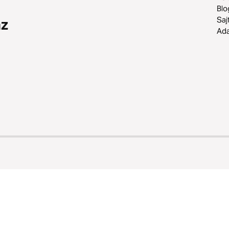
Blo
Saj
az
Ad