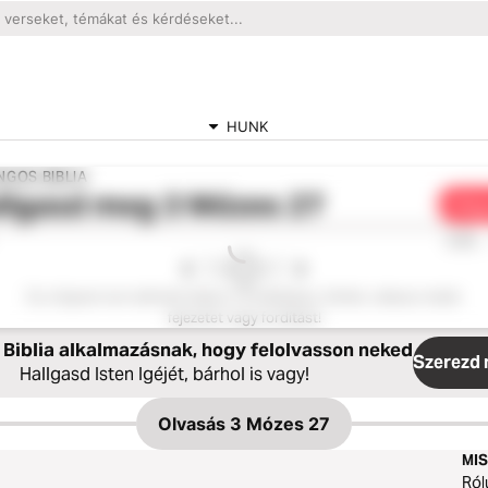
HUNK
NGOS BIBLIA
llgasd meg
3 Mózes 27
Meg
0:00
Ez a fejezet nem elérhető ebben a fordításban. Kérlek, válassz másik
fejezetet vagy fordítást!
Biblia alkalmazásnak, hogy felolvasson neked
Szerezd 
Hallgasd Isten Igéjét, bárhol is vagy!
Olvasás
3 Mózes 27
MIS
Ról