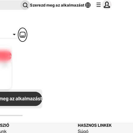
Szerezd meg az alkalmazást
osztás
1x
meg az alkalmazást
SZIÓ
HASZNOS LINKEK
unk
Súgó