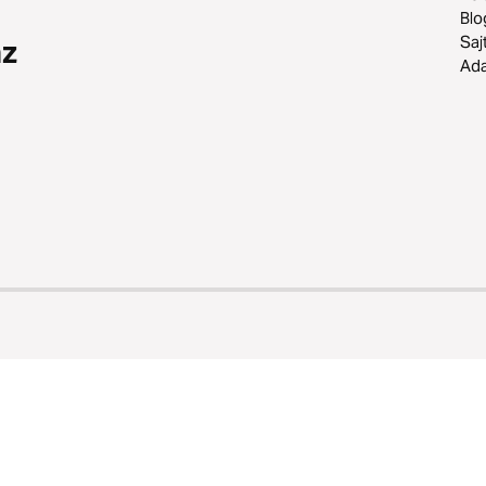
Blo
Saj
az
Ad