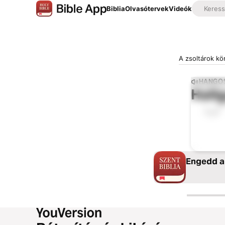
Biblia
Olvasótervek
Videók
A zsoltárok kö
HANGOS
Hall
0:00
Engedd a 