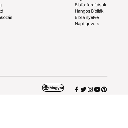
g
Biblia-fordítások
tó
Hangos Bibliák
akozás
Biblia nyelve
Napi igevers
Magyar