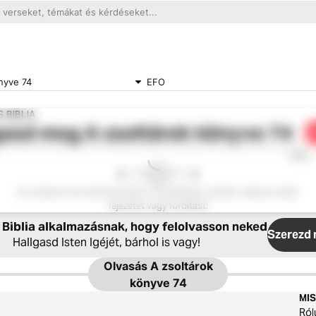
nyve 74
EFO
 BIBLIA
gasd meg
A zsoltárok könyve 74
0:00
Ez a fejezet nem elérhető ebben a fordításban. Kérlek, válassz másik
fejezetet vagy fordítást!
Biblia alkalmazásnak, hogy felolvasson neked
Szerezd 
Hallgasd Isten Igéjét, bárhol is vagy!
Olvasás
A zsoltárok
könyve 74
MIS
Ról