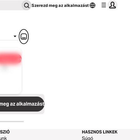
Szerezd meg az alkalmazást
Megosztás
1x
meg az alkalmazást
SZIÓ
HASZNOS LINKEK
unk
Súgó