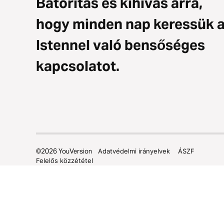
Bátorítás és kihívás arra,
hogy minden nap keressük 
Istennel való bensőséges
kapcsolatot.
©
2026
YouVersion
Adatvédelmi irányelvek
ÁSZF
Felelős közzététel