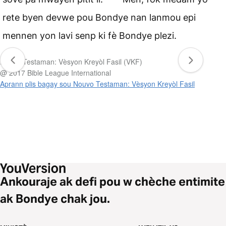
rete byen devwe pou Bondye nan lanmou epi
mennen yon lavi senp ki fè Bondye plezi.
Nouvo Testaman: Vèsyon Kreyòl Fasil (VKF)
@ 2017 Bible League International
Aprann plis bagay sou Nouvo Testaman: Vèsyon Kreyòl Fasil
Ankouraje ak defi pou w chèche entimite
ak Bondye chak jou.