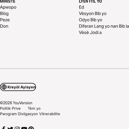
MINISTÈ
LYEN ITIL YO
Apwopo
Ed
Blòg
Vèsyon Bib yo
Peze
Odyo Bib yo
Don
Diferan Lang yo nan Bib la
Vèsè Jodi a
Kreyòl Ayisyen
©
2026
YouVersion
Politik Prive
Tèm yo
Pwogram Divilgasyon Vilnerabilite