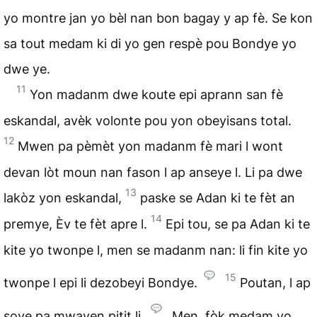
yo montre jan yo bèl nan bon bagay y ap fè. Se kon
sa tout medam ki di yo gen respè pou Bondye yo
dwe ye.
11
Yon madanm dwe koute epi aprann san fè
eskandal, avèk volonte pou yon obeyisans total.
12
Mwen pa pèmèt yon madanm fè mari l wont
devan lòt moun nan fason l ap anseye l. Li pa dwe
13
lakòz yon eskandal,
paske se Adan ki te fèt an
14
premye, Èv te fèt apre l.
Epi tou, se pa Adan ki te
kite yo twonpe l, men se madanm nan: li fin kite yo
15
twonpe l epi li dezobeyi Bondye.
Poutan, l ap
sove pa mwayen pitit li.
Men, fòk medam yo