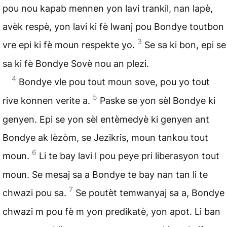
pou nou kapab mennen yon lavi trankil, nan lapè,
avèk respè, yon lavi ki fè lwanj pou Bondye toutbon
3
vre epi ki fè moun respekte yo.
Se sa ki bon, epi se
sa ki fè Bondye Sovè nou an plezi.
4
Bondye vle pou tout moun sove, pou yo tout
5
rive konnen verite a.
Paske se yon sèl Bondye ki
genyen. Epi se yon sèl entèmedyè ki genyen ant
Bondye ak lèzòm, se Jezikris, moun tankou tout
6
moun.
Li te bay lavi l pou peye pri liberasyon tout
moun. Se mesaj sa a Bondye te bay nan tan li te
7
chwazi pou sa.
Se poutèt temwanyaj sa a, Bondye
chwazi m pou fè m yon predikatè, yon apot. Li ban