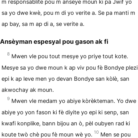
m responsablite pou m anseye moun ki pa Jwif yo
sa yo dwe kwè, pou m di yo verite a. Se pa manti m
ap bay, sa m ap di a, se verite a.
Ansèyman espesyal pou gason ak fi
8
Mwen vle pou tout mesye yo priye tout kote.
Mesye sa yo dwe moun k ap viv pou fè Bondye plezi
epi k ap leve men yo devan Bondye san kòlè, san
akwochay ak moun.
9
Mwen vle medam yo abiye kòrèkteman. Yo dwe
abiye yo yon fason ki fè diyite yo epi ki senp, san
kwafi konplike, bann bijou an ò, pèl oubyen rad ki
10
koute twò chè pou fè moun wè yo.
Men se pou