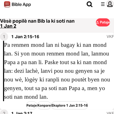
Vèsè popilè nan Bib la ki soti nan
Pataje
1 Jan 2
1
1 Jan 2:15-16
VKF
Pa renmen mond lan ni bagay ki nan mond
lan. Si yon moun renmen mond lan, lanmou
Papa a pa nan li. Paske tout sa ki nan mond
lan: dezi lachè, lanvi pou nou genyen sa je
nou wè, lògèy ki ranpli nou poutèt byen nou
genyen, tout sa pa soti nan Papa a, men yo
soti nan mond lan.
Pataje
Konpare
Eksplore 1 Jan 2:15-16
2
1 Jan 2:17
VKF