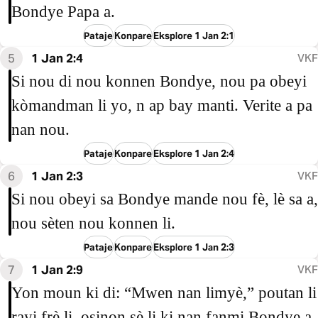
Bondye Papa a.
Pataje
Konpare
Eksplore 1 Jan 2:1
5
1 Jan 2:4
VKF
Si nou di nou konnen Bondye, nou pa obeyi
kòmandman li yo, n ap bay manti. Verite a pa
nan nou.
Pataje
Konpare
Eksplore 1 Jan 2:4
6
1 Jan 2:3
VKF
Si nou obeyi sa Bondye mande nou fè, lè sa a,
nou sèten nou konnen li.
Pataje
Konpare
Eksplore 1 Jan 2:3
7
1 Jan 2:9
VKF
Yon moun ki di: “Mwen nan limyè,” poutan li
rayi frè li, osinon sè li ki nan fanmi Bondye a,