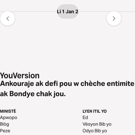
Li 1 Jan 2
Ankouraje ak defi pou w chèche entimite
ak Bondye chak jou.
MINISTÈ
LYEN ITIL YO
Apwopo
Ed
Blòg
Vèsyon Bib yo
Peze
Odyo Bib yo