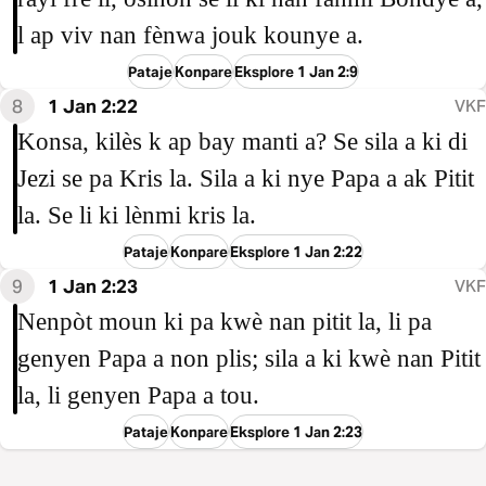
l ap viv nan fènwa jouk kounye a.
Pataje
Konpare
Eksplore 1 Jan 2:9
8
1 Jan 2:22
VKF
Konsa, kilès k ap bay manti a? Se sila a ki di
Jezi se pa Kris la. Sila a ki nye Papa a ak Pitit
la. Se li ki lènmi kris la.
Pataje
Konpare
Eksplore 1 Jan 2:22
9
1 Jan 2:23
VKF
Nenpòt moun ki pa kwè nan pitit la, li pa
genyen Papa a non plis; sila a ki kwè nan Pitit
la, li genyen Papa a tou.
Pataje
Konpare
Eksplore 1 Jan 2:23