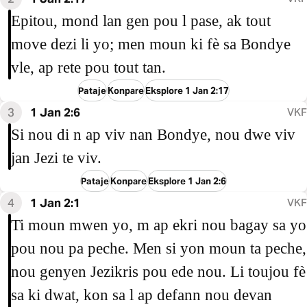
Epitou, mond lan gen pou l pase, ak tout
move dezi li yo; men moun ki fè sa Bondye
vle, ap rete pou tout tan.
Pataje
Konpare
Eksplore 1 Jan 2:17
3
1 Jan 2:6
VKF
Si nou di n ap viv nan Bondye, nou dwe viv
jan Jezi te viv.
Pataje
Konpare
Eksplore 1 Jan 2:6
4
1 Jan 2:1
VKF
Ti moun mwen yo, m ap ekri nou bagay sa yo
pou nou pa peche. Men si yon moun ta peche,
nou genyen Jezikris pou ede nou. Li toujou fè
sa ki dwat, kon sa l ap defann nou devan