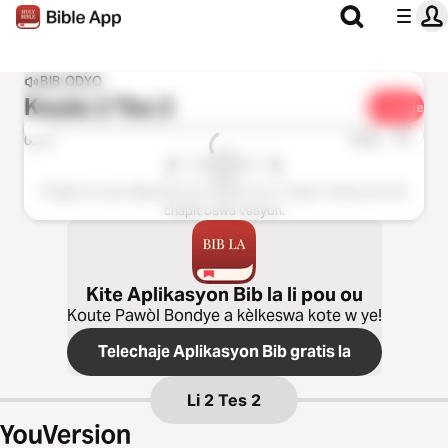
BIB ODYO
Koute
2 Tes 2
Pataje
1x
0:00
0:00
Chapit sa a pa disponib nan vèsyon sa a. Tanpri chwazi yon lòt
chapit oswa vèsyon.
Kite Aplikasyon Bib la li pou ou
Koute Pawòl Bondye a kèlkeswa kote w ye!
Telechaje Aplikasyon Bib gratis la
Li
2 Tes 2