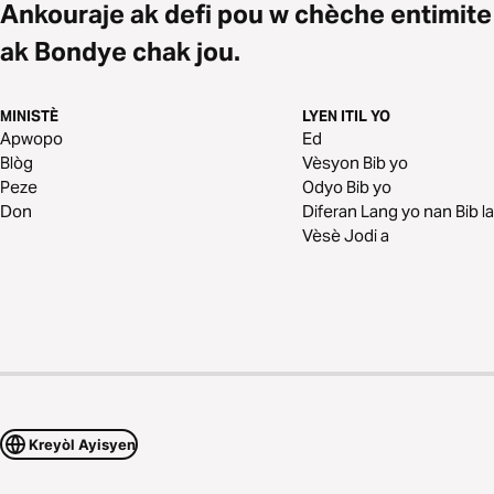
Ankouraje ak defi pou w chèche entimite
ak Bondye chak jou.
MINISTÈ
LYEN ITIL YO
Apwopo
Ed
Blòg
Vèsyon Bib yo
Peze
Odyo Bib yo
Don
Diferan Lang yo nan Bib la
Vèsè Jodi a
Kreyòl Ayisyen