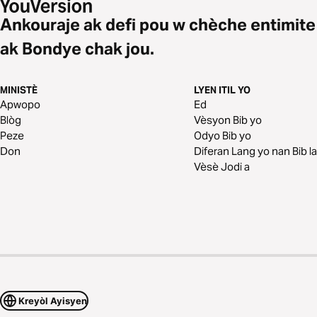
Ankouraje ak defi pou w chèche entimite
ak Bondye chak jou.
MINISTÈ
LYEN ITIL YO
Apwopo
Ed
Blòg
Vèsyon Bib yo
Peze
Odyo Bib yo
Don
Diferan Lang yo nan Bib la
Vèsè Jodi a
Kreyòl Ayisyen