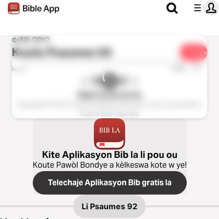
BIB ODYO
Koute
Psaumes 92
Pataje
1x
0:00
0:00
Bible Parole de Vie
Copyright © 2016, Société biblique française. Avec autorisation.
Tous droits réservés.
Kite Aplikasyon Bib la li pou ou
Koute Pawòl Bondye a kèlkeswa kote w ye!
Telechaje Aplikasyon Bib gratis la
Li
Psaumes 92