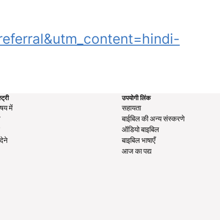
erral&utm_content=hindi-
्ट्री
उपयोगी लिंक
षय में
सहायता
ग
बाईबिल की अन्य संस्करणे
स
ऑडियो बाइबिल
देने
बाइबिल भाषाएँ
आज का पद्य