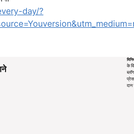
every-day/?
urce=Youversion&utm_medium=ref
मिनिस
के वि
शने
ब्लॉ
प्रे
दान 