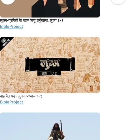
लूका-प्रेरितों के काम लघु श्रृंखला: लूका ३-९
BibleProject
बाइबिल पढ़े- लुका अध्याय १-९
BibleProject