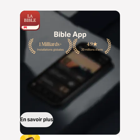
Bible App
1 Milliards+
4.9
Installations globales
20 millions d'avis
En savoir plus