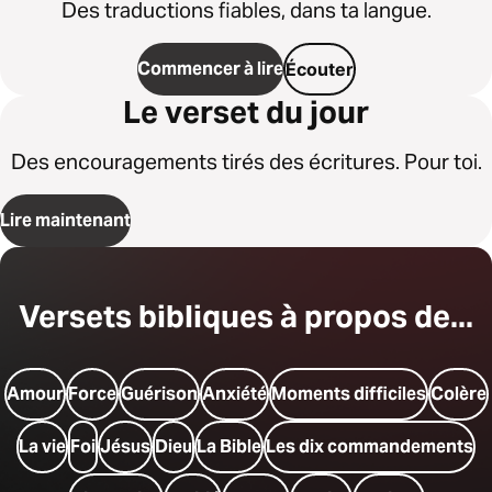
Des traductions fiables, dans ta langue.
Commencer à lire
Écouter
Le verset du jour
Des encouragements tirés des écritures. Pour toi.
Lire maintenant
Versets bibliques à propos de...
Amour
Force
Guérison
Anxiété
Moments difficiles
Colère
La vie
Foi
Jésus
Dieu
La Bible
Les dix commandements