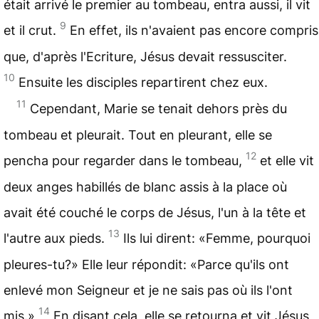
était arrivé le premier au tombeau, entra aussi, il vit
9
et il crut.
En effet, ils n'avaient pas encore compris
que, d'après l'Ecriture, Jésus devait ressusciter.
10
Ensuite les disciples repartirent chez eux.
11
Cependant, Marie se tenait dehors près du
tombeau et pleurait. Tout en pleurant, elle se
12
pencha pour regarder dans le tombeau,
et elle vit
deux anges habillés de blanc assis à la place où
avait été couché le corps de Jésus, l'un à la tête et
13
l'autre aux pieds.
Ils lui dirent: «Femme, pourquoi
pleures-tu?» Elle leur répondit: «Parce qu'ils ont
enlevé mon Seigneur et je ne sais pas où ils l'ont
14
mis.»
En disant cela, elle se retourna et vit Jésus