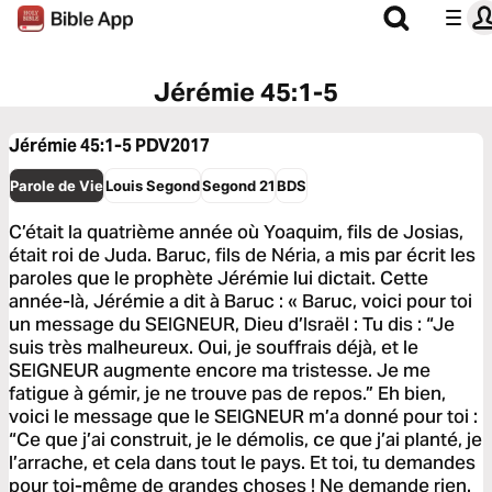
Jérémie 45:1-5
Jérémie 45:1-5
PDV2017
Parole de Vie
Louis Segond
Segond 21
BDS
C’était la quatrième année où Yoaquim, fils de Josias,
était roi de Juda. Baruc, fils de Néria, a mis par écrit les
paroles que le prophète Jérémie lui dictait. Cette
année-là, Jérémie a dit à Baruc : « Baruc, voici pour toi
un message du SEIGNEUR, Dieu d’Israël : Tu dis : “Je
suis très malheureux. Oui, je souffrais déjà, et le
SEIGNEUR augmente encore ma tristesse. Je me
fatigue à gémir, je ne trouve pas de repos.” Eh bien,
voici le message que le SEIGNEUR m’a donné pour toi :
“Ce que j’ai construit, je le démolis, ce que j’ai planté, je
l’arrache, et cela dans tout le pays. Et toi, tu demandes
pour toi-même de grandes choses ! Ne demande rien.