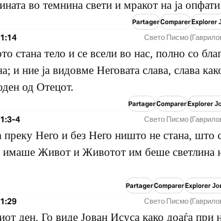
ината во темнина свети и мракот на ја опфати
Partager
Comparer
Explorer 
1:14
Свето Писмо (Гаврило
то стана тело и се всели во нас, полно со бла
а; и ние ја видовме Неговата слава, слава как
ден од Отецот.
Partager
Comparer
Explorer Ј
1:3-4
Свето Писмо (Гаврило
а преку Него и без Него ништо не стана, што 
 имаше Живот и Животот им беше светлина 
Partager
Comparer
Explorer Јо
1:29
Свето Писмо (Гаврило
иот ден, Го виде Јован Исуса како доаѓа при 