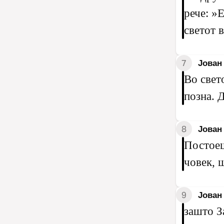
рече: »Е
светот 
7
Јован
Во свет
позна. 
8
Јован 
Постоеш
човек, 
9
Јован 
зашто З