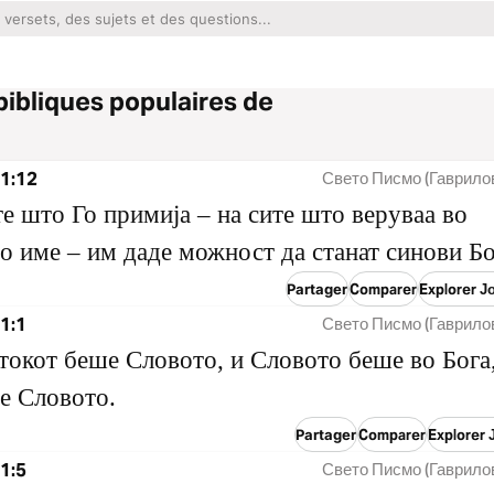
bibliques populaires de
1:12
Свето Писмо (Гаврило
те што Го примија – на сите што веруваа во
о име – им даде можност да станат синови Б
Partager
Comparer
Explorer Ј
1:1
Свето Писмо (Гаврило
токот беше Словото, и Словото беше во Бога,
е Словото.
Partager
Comparer
Explorer 
1:5
Свето Писмо (Гаврило