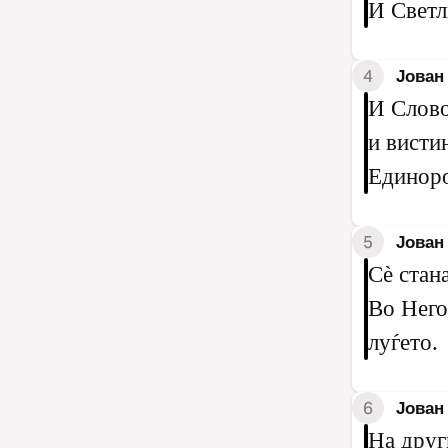
И Светл
4
Јован 
И Слово
и вистин
Единоро
5
Јован 
Сѐ стан
Во Него
луѓето.
6
Јован 
На друг