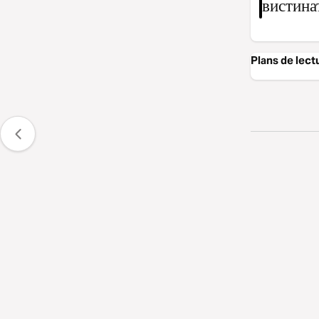
вистина
Plans de lect