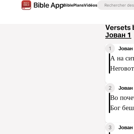
Bible
Plans
Vidéos
Versets 
Јован 1
1
Јован 
А на си
Неговот
2
Јован 
Во поче
Бог беш
3
Јован 