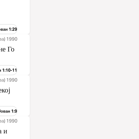
ован 1:29
ва) 1990
не Го
н 1:10-11
ва) 1990
екој
Јован 1:9
ва) 1990
а и