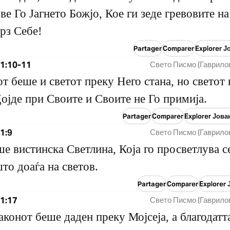
ве Го Јагнето Божјо, Кое ги зеде гревовите на
врз Себе!
Partager
Comparer
Explorer Ј
 1:10-11
Свето Писмо (Гаврило
от беше и светот преку Него стана, но светот 
Дојде при Своите и Своите не Го примија.
Partager
Comparer
Explorer Јова
1:9
Свето Писмо (Гаврило
е вистинска Светлина, Која го просветлува с
што доаѓа на светов.
Partager
Comparer
Explorer 
1:17
Свето Писмо (Гаврило
аконот беше даден преку Мојсеја, а благодатт