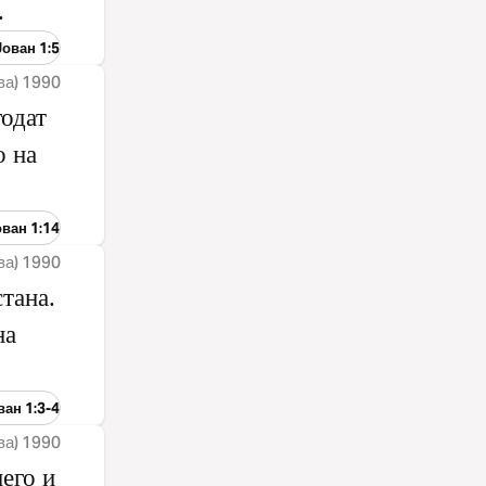
.
Јован 1:5
ва) 1990
годат
о на
ован 1:14
ва) 1990
стана.
на
ван 1:3-4
ва) 1990
него и