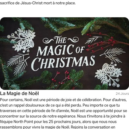
sacrifice de Jésus-Christ mort à notre place.
La Magie de Noël
24 Jours
Pour certains, Noël est une période de joie et de célébration. Pour d'autres,
c'est un rappel douloureux de ce qui a été perdu. Peu importe ce que tu
traverses en cette période de fin d'année, Noël est une opportunité pour se
concentrer sur la source de notre espérance. Nous t'invitons à te joindre à
l'équipe North Point pour les 25 prochains jours, alors que nous nous
rassemblons pour vivre la magie de Noël. Rejoins la conversation en