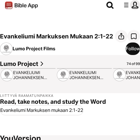
Evankeliumi Markuksen Mukaan 2:1-22
Lumo Project Films
Follow
Lumo Project
9:12
5:09
6:26
74 of 99
EVANKELIUMI
EVANKELIUMI
EVANK
JOHANNEKSEN
JOHANNEKSEN
JOHAN
MUKAAN 1
MUKAAN 2
MUKAA
LIITTYVÄ RAAMATUNPAIKKA
Read, take notes, and study the Word
Evankeliumi Markuksen mukaan 2:1-22