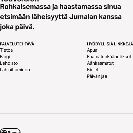
Rohkaisemassa ja haastamassa sinua
etsimään läheisyyttä Jumalan kanssa
joka päivä.
PALVELUTEHTÄVÄ
HYÖDYLLISIÄ LINKKEJÄ
Tietoa
Apua
Blogi
Raamatunkäännökset
Lehdistö
Ääniraamatut
Lahjoittaminen
Kielet
Päivän jae
Suomi