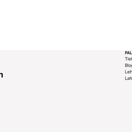
PA
Tie
Blo
Leh
n
Lah