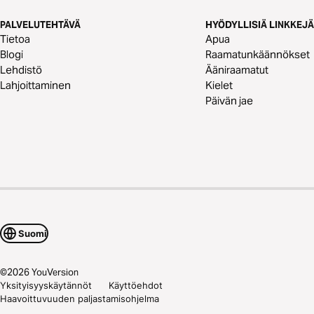
PALVELUTEHTÄVÄ
HYÖDYLLISIÄ LINKKEJÄ
Tietoa
Apua
Blogi
Raamatunkäännökset
Lehdistö
Ääniraamatut
Lahjoittaminen
Kielet
Päivän jae
Suomi
©
2026
YouVersion
Yksityisyyskäytännöt
Käyttöehdot
Haavoittuvuuden paljastamisohjelma