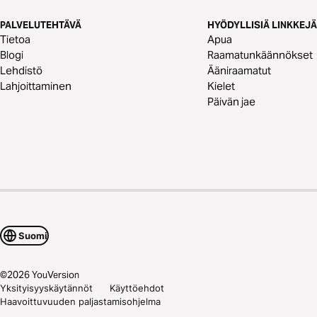
PALVELUTEHTÄVÄ
HYÖDYLLISIÄ LINKKEJÄ
Tietoa
Apua
Blogi
Raamatunkäännökset
Lehdistö
Ääniraamatut
Lahjoittaminen
Kielet
Päivän jae
Suomi
©
2026
YouVersion
Yksityisyyskäytännöt
Käyttöehdot
Haavoittuvuuden paljastamisohjelma