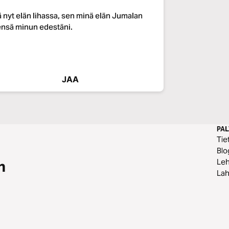
ä nyt elän lihassa, sen minä elän Jumalan
sensä minun edestäni.
JAA
PA
Tie
Blo
Leh
n
Lah