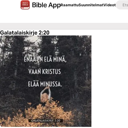
Raamattu
Suunnitelmat
Videot
Galatalaiskirje 2:20