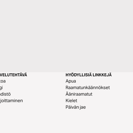
LVELUTEHTÄVÄ
HYÖDYLLISIÄ LINKKEJÄ
toa
Apua
gi
Raamatunkäännökset
distö
Ääniraamatut
joittaminen
Kielet
Päivän jae