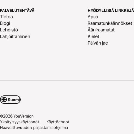
PALVELUTEHTÄVÄ
HYÖDYLLISIÄ LINKKEJÄ
Tietoa
Apua
Blogi
Raamatunkäännökset
Lehdistö
Ääniraamatut
Lahjoittaminen
Kielet
Päivän jae
Suomi
©
2026
YouVersion
Yksityisyyskäytännöt
Käyttöehdot
Haavoittuvuuden paljastamisohjelma