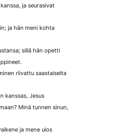
kanssa, ja seurasivat
in; ja hän meni kohta
ansa; sillä hän opetti
noppineet.
nen riivattu saastaiselta
un kanssas, Jesus
tamaan? Minä tunnen sinun,
vaikene ja mene ulos