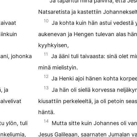
Ja tapahtui niinä päivinä, että Jesu
Natsaretista ja kastettiin Johanneksel
10
taivaat
Ja kohta kuin hän astui vedestä y
iinkuin
aukenevan ja Hengen tulevan alas hän
kyyhkyisen,
11
kani, johonka
Ja ääni tuli taivaasta: sinä olet 
minä mielistyin.
12
Ja Henki ajoi hänen kohta korpe
13
, ja
Ja hän oli siellä korvessa neljäk
palvelivat
kiusattiin perkeleeltä, ja oli petoin seas
häntä.
14
 ylön, tuli
Mutta sitte kuin Johannes oli van
nkeliumia,
Jesus Galileaan, saarnaten Jumalan v