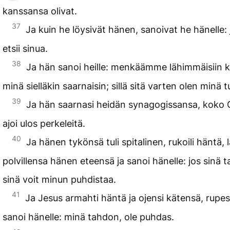
kanssansa olivat.
37
Ja kuin he löysivät hänen, sanoivat he hänelle:
etsii sinua.
38
Ja hän sanoi heille: menkäämme lähimmäisiin ky
minä sielläkin saarnaisin; sillä sitä varten olen minä tu
39
Ja hän saarnasi heidän synagogissansa, koko Ga
ajoi ulos perkeleitä.
40
Ja hänen tykönsä tuli spitalinen, rukoili häntä, 
polvillensa hänen eteensä ja sanoi hänelle: jos sinä t
sinä voit minun puhdistaa.
41
Ja Jesus armahti häntä ja ojensi kätensä, rupes
sanoi hänelle: minä tahdon, ole puhdas.