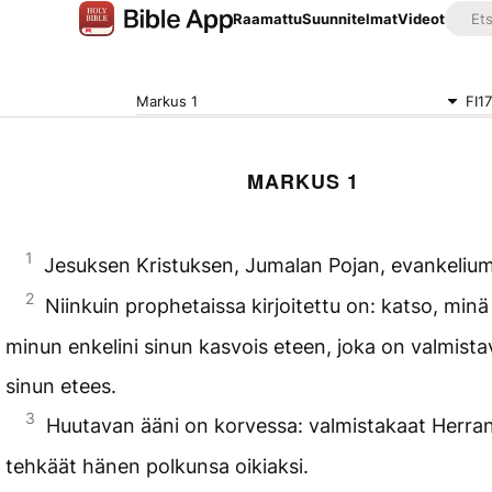
Raamattu
Suunnitelmat
Videot
Markus 1
FI1
MARKUS 1
1
Jesuksen Kristuksen, Jumalan Pojan, evankelium
2
Niinkuin prophetaissa kirjoitettu on: katso, minä
minun enkelini sinun kasvois eteen, joka on valmista
sinun etees.
3
Huutavan ääni on korvessa: valmistakaat Herran 
tehkäät hänen polkunsa oikiaksi.