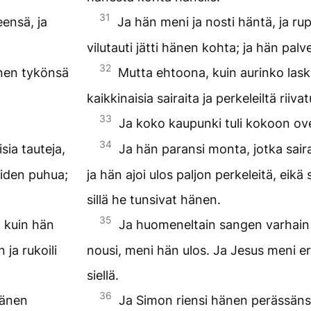
31
eensä, ja
Ja hän meni ja nosti häntä, ja ru
vilutauti jätti hänen kohta; ja hän palve
32
änen tykönsä
Mutta ehtoona, kuin aurinko lask
kaikkinaisia sairaita ja perkeleiltä riivat
33
Ja koko kaupunki tuli kokoon ov
34
sia tauteja,
Ja hän paransi monta, jotka saira
leiden puhua;
ja hän ajoi ulos paljon perkeleitä, eikä
sillä he tunsivat hänen.
35
 kuin hän
Ja huomeneltain sangen varhain 
ja rukoili
nousi, meni hän ulos. Ja Jesus meni eri
siellä.
36
hänen
Ja Simon riensi hänen perässäns