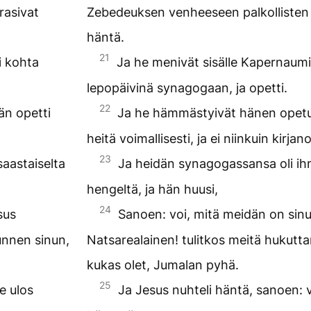
rasivat
Zebedeuksen venheeseen palkollisten 
häntä.
21
i kohta
Ja he menivät sisälle Kapernaumi
lepopäivinä synagogaan, ja opetti.
22
än opetti
Ja he hämmästyivät hänen opetust
heitä voimallisesti, ja ei niinkuin kirja
23
aastaiselta
Ja heidän synagogassansa oli ihmi
hengeltä, ja hän huusi,
24
sus
Sanoen: voi, mitä meidän on sin
unnen sinun,
Natsarealainen! tulitkos meitä hukut
kukas olet, Jumalan pyhä.
25
e ulos
Ja Jesus nuhteli häntä, sanoen: 