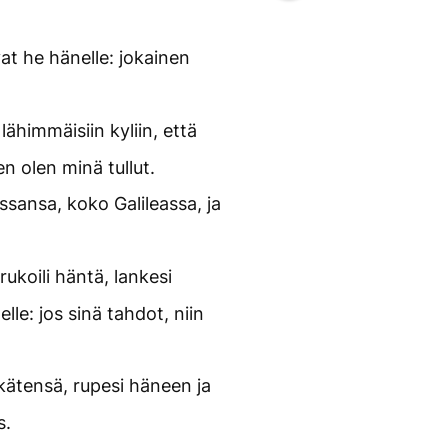
at he hänelle: jokainen
ähimmäisiin kyliin, että
ten olen minä tullut.
sansa, koko Galileassa, ja
rukoili häntä, lankesi
lle: jos sinä tahdot, niin
kätensä, rupesi häneen ja
s.