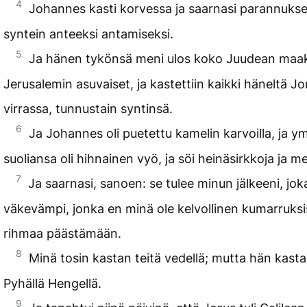
4
Johannes kasti korvessa ja saarnasi parannukse
syntein anteeksi antamiseksi.
5
Ja hänen tykönsä meni ulos koko Juudean maak
Jerusalemin asuvaiset, ja kastettiin kaikki häneltä J
virrassa, tunnustain syntinsä.
6
Ja Johannes oli puetettu kamelin karvoilla, ja y
suoliansa oli hihnainen vyö, ja söi heinäsirkkoja ja 
7
Ja saarnasi, sanoen: se tulee minun jälkeeni, jo
väkevämpi, jonka en minä ole kelvollinen kumarruks
rihmaa päästämään.
8
Minä tosin kastan teitä vedellä; mutta hän kasta
Pyhällä Hengellä.
9