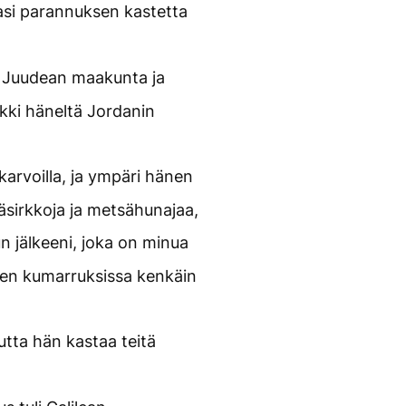
asi parannuksen kastetta
 Juudean maakunta ja
ikki häneltä Jordanin
arvoilla, ja ympäri hänen
näsirkkoja ja metsähunajaa,
n jälkeeni, joka on minua
nen kumarruksissa kenkäin
utta hän kastaa teitä