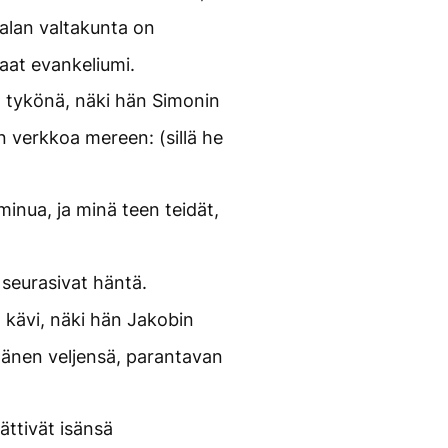
malan valtakunta on
aat evankeliumi.
n tykönä, näki hän Simonin
 verkkoa mereen: (sillä he
minua, ja minä teen teidät,
 seurasivat häntä.
kävi, näki hän Jakobin
änen veljensä, parantavan
ättivät isänsä