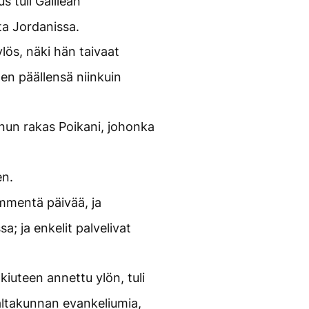
s tuli Galilean
ta Jordanissa.
lös, näki hän taivaat
en päällensä niinkuin
minun rakas Poikani, johonka
en.
ymmentä päivää, ja
sa; ja enkelit palvelivat
kiuteen annettu ylön, tuli
altakunnan evankeliumia,