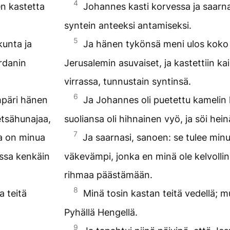
4
n kastetta
Johannes kasti korvessa ja saarn
syntein anteeksi antamiseksi.
5
unta ja
Ja hänen tykönsä meni ulos koko
ordanin
Jerusalemin asuvaiset, ja kastettiin ka
virrassa, tunnustain syntinsä.
6
mpäri hänen
Ja Johannes oli puetettu kamelin k
metsähunajaa,
suoliansa oli hihnainen vyö, ja söi hei
7
ka on minua
Ja saarnasi, sanoen: se tulee minu
issa kenkäin
väkevämpi, jonka en minä ole kelvolli
rihmaa päästämään.
8
a teitä
Minä tosin kastan teitä vedellä; m
Pyhällä Hengellä.
9