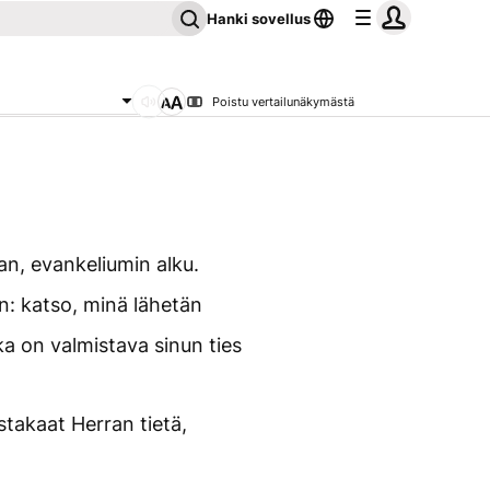
Hanki sovellus
Poistu vertailunäkymästä
n, evankeliumin alku.
on: katso, minä lähetän
ka on valmistava sinun ties
takaat Herran tietä,