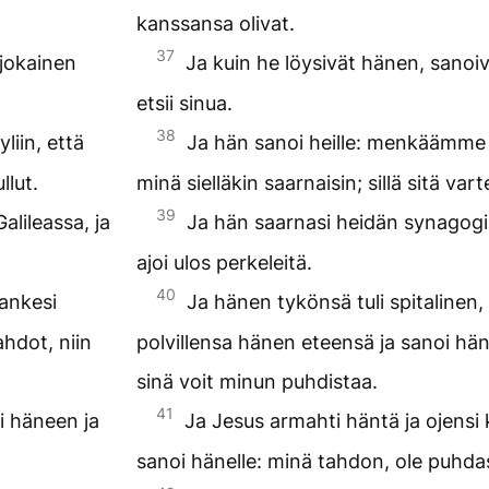
kanssansa olivat.
37
 jokainen
Ja kuin he löysivät hänen, sanoiv
etsii sinua.
38
liin, että
Ja hän sanoi heille: menkäämme l
llut.
minä sielläkin saarnaisin; sillä sitä var
39
lileassa, ja
Ja hän saarnasi heidän synagogis
ajoi ulos perkeleitä.
40
lankesi
Ja hänen tykönsä tuli spitalinen, 
ahdot, niin
polvillensa hänen eteensä ja sanoi häne
sinä voit minun puhdistaa.
41
i häneen ja
Ja Jesus armahti häntä ja ojensi 
sanoi hänelle: minä tahdon, ole puhda