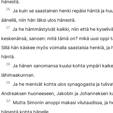
hänestä.
26
Ja kuin se saastainen henki repäisi häntä ja huu
äänellä, niin hän läksi ulos hänestä.
27
Ja he hämmästyivät kaikki, niin että he kyseliv
keskenänsä, sanoen: mitä tämä on? mikä uusi oppi 
Sillä hän käskee myös voimalla saastaisia henkiä, ja 
häntä.
28
Ja hänen sanomansa kuului kohta ympäri kaike
lähimaakunnan.
29
Ja he menivät kohta ulos synagogasta ja tuliva
Andreaksen huoneeseen, Jakobin ja Johanneksen k
30
Mutta Simonin anoppi makasi vilutaudissa, ja h
hänestä kohta hänelle.