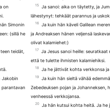
15
ta on
Ja sanoi: aika on täytetty, ja Ju
i.
lähestynyt: tehkäät parannus ja uskok
16
 hän Simonin
Ja kuin hän käveli Galilean mere
n: (sillä he
ja Andreaksen hänen veljensä laskevan
olivat kalamiehet:)
17
teen teidät,
Ja Jesus sanoi heille: seuratkaat 
että te tulette ihmisten kalamiehiksi.
18
ntä.
Ja he jättivät kohta verkkonsa ja
19
n Jakobin
Ja kuin hän sieltä vähää edemmä 
, parantavan
Zebedeuksen pojan ja Johanneksen, h
venheessä verkkojansa.
20
Ja hän kutsui kohta heitä. Ja he j