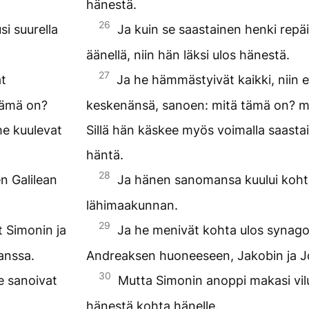
hänestä.
26
si suurella
Ja kuin se saastainen henki repäis
äänellä, niin hän läksi ulos hänestä.
27
ät
Ja he hämmästyivät kaikki, niin e
tämä on?
keskenänsä, sanoen: mitä tämä on? m
he kuulevat
Sillä hän käskee myös voimalla saastai
häntä.
28
n Galilean
Ja hänen sanomansa kuului kohta
lähimaakunnan.
29
t Simonin ja
Ja he menivät kohta ulos synagog
anssa.
Andreaksen huoneeseen, Jakobin ja 
30
e sanoivat
Mutta Simonin anoppi makasi vilu
hänestä kohta hänelle.