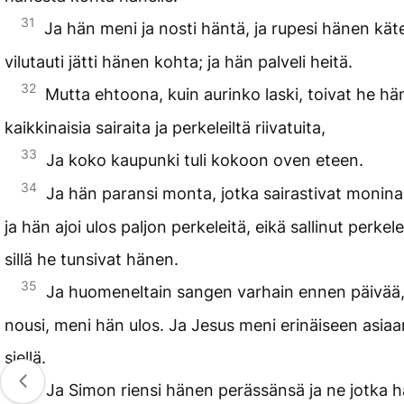
31
Ja hän meni ja nosti häntä, ja rupesi hänen kät
vilutauti jätti hänen kohta; ja hän palveli heitä.
32
Mutta ehtoona, kuin aurinko laski, toivat he h
kaikkinaisia sairaita ja perkeleiltä riivatuita,
33
Ja koko kaupunki tuli kokoon oven eteen.
34
Ja hän paransi monta, jotka sairastivat moninai
ja hän ajoi ulos paljon perkeleitä, eikä sallinut perke
sillä he tunsivat hänen.
35
Ja huomeneltain sangen varhain ennen päivää,
nousi, meni hän ulos. Ja Jesus meni erinäiseen asiaan 
siellä.
36
Ja Simon riensi hänen perässänsä ja ne jotka 