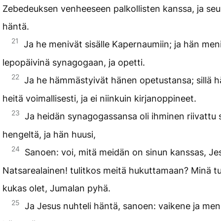
Zebedeuksen venheeseen palkollisten kanssa, ja seu
häntä.
21
Ja he menivät sisälle Kapernaumiin; ja hän men
lepopäivinä synagogaan, ja opetti.
22
Ja he hämmästyivät hänen opetustansa; sillä h
heitä voimallisesti, ja ei niinkuin kirjanoppineet.
23
Ja heidän synagogassansa oli ihminen riivattu s
hengeltä, ja hän huusi,
24
Sanoen: voi, mitä meidän on sinun kanssas, Je
Natsarealainen! tulitkos meitä hukuttamaan? Minä t
kukas olet, Jumalan pyhä.
25
Ja Jesus nuhteli häntä, sanoen: vaikene ja men