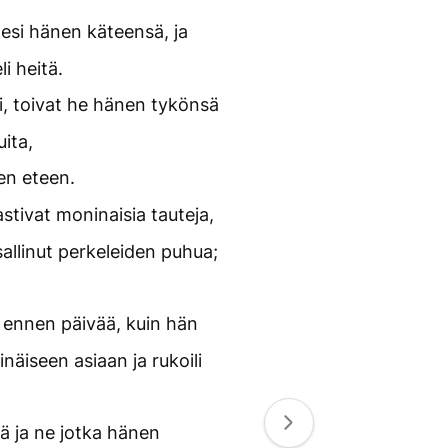
pesi hänen käteensä, ja
li heitä.
i, toivat he hänen tykönsä
uita,
en eteen.
stivat moninaisia tauteja,
 sallinut perkeleiden puhua;
ennen päivää, kuin hän
näiseen asiaan ja rukoili
ä ja ne jotka hänen