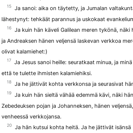
15
Ja sanoi: aika on täytetty, ja Jumalan valtakun
lähestynyt: tehkäät parannus ja uskokaat evankelium
16
Ja kuin hän käveli Galilean meren tykönä, näki
ja Andreaksen hänen veljensä laskevan verkkoa meree
olivat kalamiehet:)
17
Ja Jesus sanoi heille: seuratkaat minua, ja minä 
että te tulette ihmisten kalamiehiksi.
18
Ja he jättivät kohta verkkonsa ja seurasivat hä
19
Ja kuin hän sieltä vähää edemmä kävi, näki hä
Zebedeuksen pojan ja Johanneksen, hänen veljensä
venheessä verkkojansa.
20
Ja hän kutsui kohta heitä. Ja he jättivät isänsä