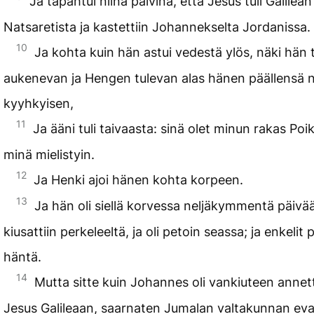
Ja tapahtui niinä päivinä, että Jesus tuli Galilean
Natsaretista ja kastettiin Johannekselta Jordanissa.
10
Ja kohta kuin hän astui vedestä ylös, näki hän 
aukenevan ja Hengen tulevan alas hänen päällensä n
kyyhkyisen,
11
Ja ääni tuli taivaasta: sinä olet minun rakas Poi
minä mielistyin.
12
Ja Henki ajoi hänen kohta korpeen.
13
Ja hän oli siellä korvessa neljäkymmentä päivää
kiusattiin perkeleeltä, ja oli petoin seassa; ja enkelit 
häntä.
14
Mutta sitte kuin Johannes oli vankiuteen annettu
Jesus Galileaan, saarnaten Jumalan valtakunnan eva