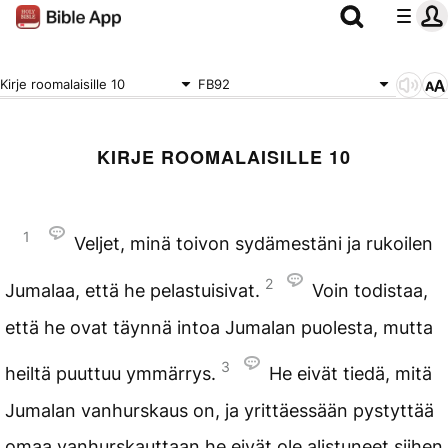
Kirje roomalaisille 10
FB92
KIRJE ROOMALAISILLE 10
1
Veljet, minä toivon sydämestäni ja rukoilen
2
Jumalaa, että he pelastuisivat.
Voin todistaa,
että he ovat täynnä intoa Jumalan puolesta, mutta
3
heiltä puuttuu ymmärrys.
He eivät tiedä, mitä
Jumalan vanhurskaus on, ja yrittäessään pystyttää
omaa vanhurskauttaan he eivät ole alistuneet siihen