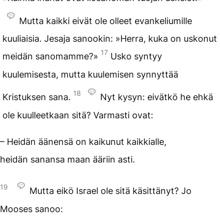
Mutta kaikki eivät ole olleet evankeliumille
kuuliaisia. Jesaja sanookin: »Herra, kuka on uskonut
17
meidän sanomamme?»
Usko syntyy
kuulemisesta, mutta kuulemisen synnyttää
18
Kristuksen sana.
Nyt kysyn: eivätkö he ehkä
ole kuulleetkaan sitä? Varmasti ovat:
– Heidän äänensä on kaikunut kaikkialle,
heidän sanansa maan ääriin asti.
19
Mutta eikö Israel ole sitä käsittänyt? Jo
Mooses sanoo: