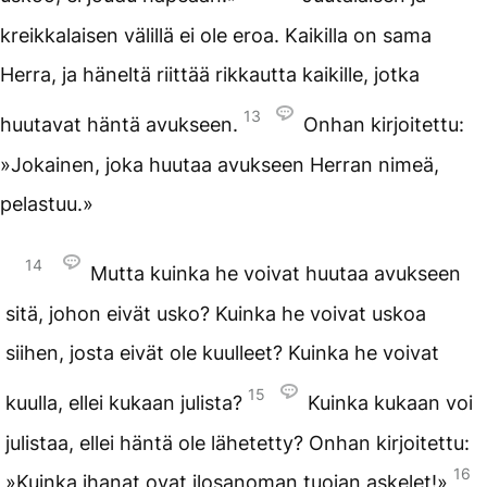
kreikkalaisen välillä ei ole eroa. Kaikilla on sama
Herra, ja häneltä riittää rikkautta kaikille, jotka
13
huutavat häntä avukseen.
Onhan kirjoitettu:
»Jokainen, joka huutaa avukseen Herran nimeä,
pelastuu.»
14
Mutta kuinka he voivat huutaa avukseen
sitä, johon eivät usko? Kuinka he voivat uskoa
siihen, josta eivät ole kuulleet? Kuinka he voivat
15
kuulla, ellei kukaan julista?
Kuinka kukaan voi
julistaa, ellei häntä ole lähetetty? Onhan kirjoitettu:
16
»Kuinka ihanat ovat ilosanoman tuojan askelet!»