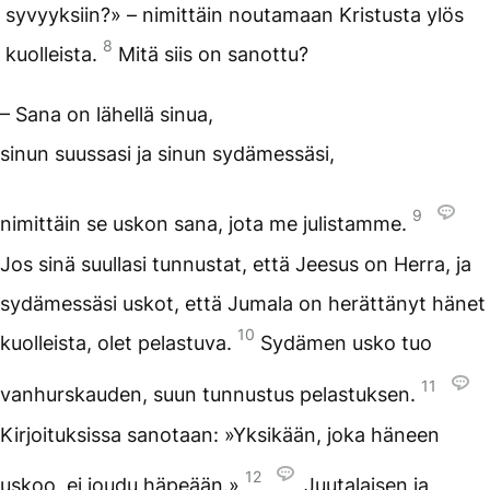
syvyyksiin?» – nimittäin noutamaan Kristusta ylös
8
kuolleista.
Mitä siis on sanottu?
– Sana on lähellä sinua,
sinun suussasi ja sinun sydämessäsi,
9
nimittäin se uskon sana, jota me julistamme.
Jos sinä suullasi tunnustat, että Jeesus on Herra, ja
sydämessäsi uskot, että Jumala on herättänyt hänet
10
kuolleista, olet pelastuva.
Sydämen usko tuo
11
vanhurskauden, suun tunnustus pelastuksen.
Kirjoituksissa sanotaan: »Yksikään, joka häneen
12
uskoo, ei joudu häpeään.»
Juutalaisen ja