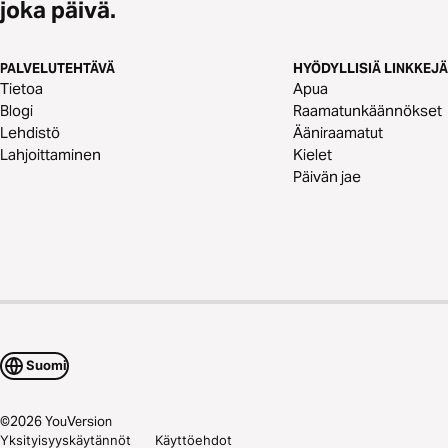
joka päivä.
PALVELUTEHTÄVÄ
HYÖDYLLISIÄ LINKKEJÄ
Tietoa
Apua
Blogi
Raamatunkäännökset
Lehdistö
Ääniraamatut
Lahjoittaminen
Kielet
Päivän jae
Suomi
©
2026
YouVersion
Yksityisyyskäytännöt
Käyttöehdot